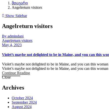
მთავარი
Angelreturn visitors
Show Sidebar
Angelreturn visitors
By admindani
Angelreturn visitors
May 4, 2023
Violet’s maybe not delighted to be in Maine, and you can this wom
Violet’s maybe not delighted to be in Maine, and you can this woman is
Violet’s maybe not delighted to be in Maine, and you can this woman 
Continue Reading
Close
Archives
October 2024
September 2024
August 2024