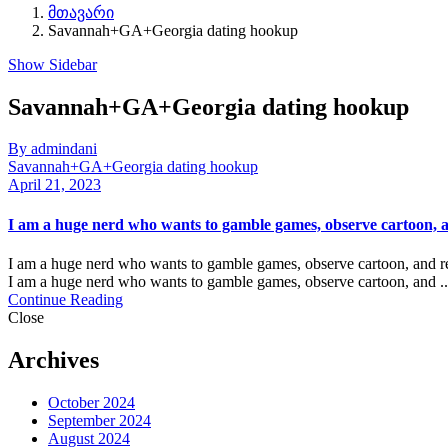
მთავარი
Savannah+GA+Georgia dating hookup
Show Sidebar
Savannah+GA+Georgia dating hookup
By admindani
Savannah+GA+Georgia dating hookup
April 21, 2023
I am a huge nerd who wants to gamble games, observe cartoon, a
I am a huge nerd who wants to gamble games, observe cartoon, and rea
I am a huge nerd who wants to gamble games, observe cartoon, and ..
Continue Reading
Close
Archives
October 2024
September 2024
August 2024