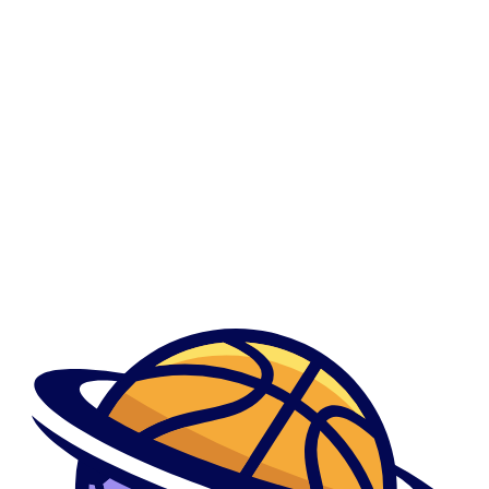
0
Filipino-Cupid-Inceleme Visitors
Filipino-Cupid-Inceleme Visitors
Მთავარი
Show Sidebar
By admindani
May 4, 2023
Aprill ye sixth (1643): John is once more noted for jury
Aprill ye sixth (1643): John is once more noted for jury Aron Starke ...