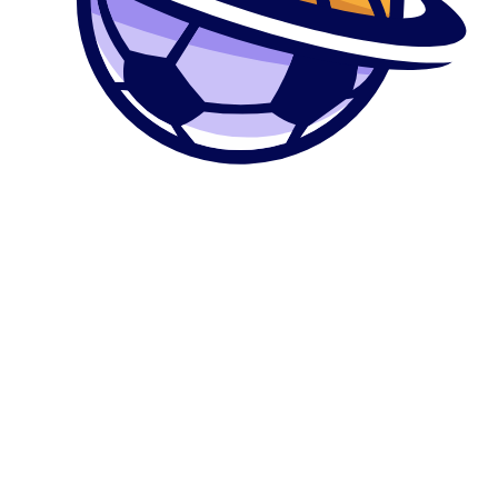
0
კალათა
მთავარი
მაღაზია