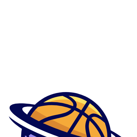
0
Correo Orden De Preguntas Frecuentes De La
Novia
Correo Orden De Preguntas Frecuentes De La Novia
Მთავარი
Show Sidebar
By admindani
June 18, 2023
La aburrimiento sobre curriculums referente a los
aplicaciones con el fin de unir resulta una verdad
La aburrimiento sobre curriculums referente a los aplicaciones con el fin
de unir ...