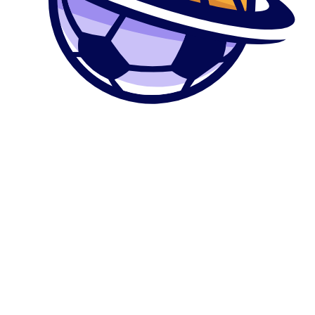
0
კალათა
მთავარი
მაღაზია