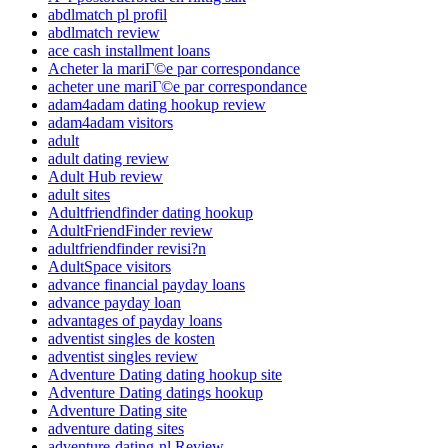
abdlmatch pl profil
abdlmatch review
ace cash installment loans
Acheter la mariГ©e par correspondance
acheter une mariГ©e par correspondance
adam4adam dating hookup review
adam4adam visitors
adult
adult dating review
Adult Hub review
adult sites
Adultfriendfinder dating hookup
AdultFriendFinder review
adultfriendfinder revisi?n
AdultSpace visitors
advance financial payday loans
advance payday loan
advantages of payday loans
adventist singles de kosten
adventist singles review
Adventure Dating dating hookup site
Adventure Dating datings hookup
Adventure Dating site
adventure dating sites
adventure-dating-nl Review