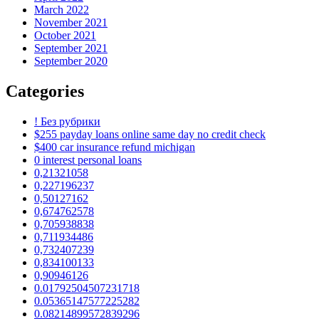
March 2022
November 2021
October 2021
September 2021
September 2020
Categories
! Без рубрики
$255 payday loans online same day no credit check
$400 car insurance refund michigan
0 interest personal loans
0,21321058
0,227196237
0,50127162
0,674762578
0,705938838
0,711934486
0,732407239
0,834100133
0,90946126
0.01792504507231718
0.05365147577225282
0.08214899572839296