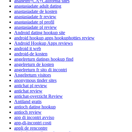
anaheim+CA+California sites
anastasiadate adult dating
anastasiadate de kosten
anastasiadate fr review
anastasiadate pl profil
anastasiadate pl review
Android dating hookup site
android hookup apps hookuphotties review
Android Hookup Apps reviews
android it web
android-de kosten
angelreturn datings hookup find
angelreturn de kosten
angelreturn fr sito di incontri
Angelreturn visitors
anonymous tinder sites
antichat pl review
antichat review
antichat-overzicht Review
Antiland gratis
antioch dating hookup
antioch review
app di incontri avviso
app-di-incontri costi
appli de rencontre