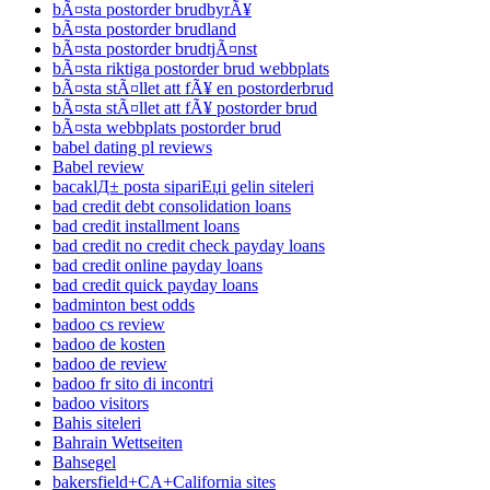
bÃ¤sta postorder brudbyrÃ¥
bÃ¤sta postorder brudland
bÃ¤sta postorder brudtjÃ¤nst
bÃ¤sta riktiga postorder brud webbplats
bÃ¤sta stÃ¤llet att fÃ¥ en postorderbrud
bÃ¤sta stÃ¤llet att fÃ¥ postorder brud
bÃ¤sta webbplats postorder brud
babel dating pl reviews
Babel review
bacaklД± posta sipariЕџi gelin siteleri
bad credit debt consolidation loans
bad credit installment loans
bad credit no credit check payday loans
bad credit online payday loans
bad credit quick payday loans
badminton best odds
badoo cs review
badoo de kosten
badoo de review
badoo fr sito di incontri
badoo visitors
Bahis siteleri
Bahrain Wettseiten
Bahsegel
bakersfield+CA+California sites