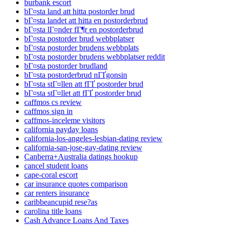
burbank escort
bГ¤sta land att hitta postorder brud
bГ¤sta landet att hitta en postorderbrud
bГ¤sta lГ¤nder fГ¶r en postorderbrud
bГ¤sta postorder brud webbplatser
bГ¤sta postorder brudens webbplats
bГ¤sta postorder brudens webbplatser reddit
bГ¤sta postorder brudland
bГ¤sta postorderbrud nГҐgonsin
bГ¤sta stГ¤llen att fГҐ postorder brud
bГ¤sta stГ¤llet att fГҐ postorder brud
caffmos cs review
caffmos sign in
caffmos-inceleme visitors
california payday loans
california-los-angeles-lesbian-dating review
california-san-jose-gay-dating review
Canberra+Australia datings hookup
cancel student loans
cape-coral escort
car insurance quotes comparison
car renters insurance
caribbeancupid rese?as
carolina title loans
Cash Advance Loans And Taxes