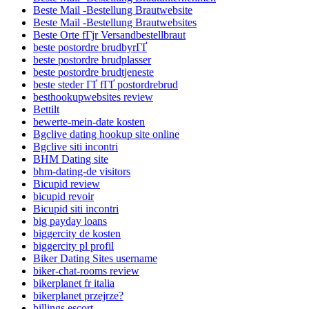
Beste Mail -Bestellung Brautwebsite
Beste Mail -Bestellung Brautwebsites
Beste Orte fГјr Versandbestellbraut
beste postordre brudbyrГҐ
beste postordre brudplasser
beste postordre brudtjeneste
beste steder ГҐ fГҐ postordrebrud
besthookupwebsites review
Bettilt
bewerte-mein-date kosten
Bgclive dating hookup site online
Bgclive siti incontri
BHM Dating site
bhm-dating-de visitors
Bicupid review
bicupid revoir
Bicupid siti incontri
big payday loans
biggercity de kosten
biggercity pl profil
Biker Dating Sites username
biker-chat-rooms review
bikerplanet fr italia
bikerplanet przejrze?
billings escort