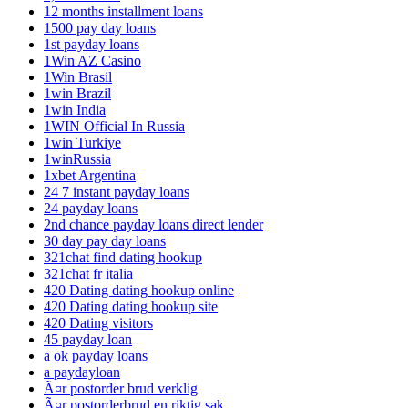
12 months installment loans
1500 pay day loans
1st payday loans
1Win AZ Casino
1Win Brasil
1win Brazil
1win India
1WIN Official In Russia
1win Turkiye
1winRussia
1xbet Argentina
24 7 instant payday loans
24 payday loans
2nd chance payday loans direct lender
30 day pay day loans
321chat find dating hookup
321chat fr italia
420 Dating dating hookup online
420 Dating dating hookup site
420 Dating visitors
45 payday loan
a ok payday loans
a paydayloan
Ã¤r postorder brud verklig
Ã¤r postorderbrud en riktig sak