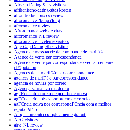
African Dating Sites visitors
afrikanische-dating-sites kosten
afrointroductions cs review
afroromance ?berpr?fung
afroromance review
Afroromance web de citas
afroromance_NL review
afroromance-inceleme visitors
Age Gap Dating Sites visitors
Agence de messagerie de commande de mariГ©e
Agence de vente par correspondance
Agence de vente par correspondance avec la meilleure
rГ©putation
Agences de la mariГ©e par correspondance
agences de mariГ©e par correspondance
agencia de novias por correo
Agencija za mail za mladenku
agГЄncia de correio de pedido de noiva
agГЄncia de noivas por ordem de correio
agГЄncia noiva por correspondГЄncia com a melhor
reputaГ§ГЈo
Airg siti incontri completamente gratuiti
AirG visitors
airg_NL review