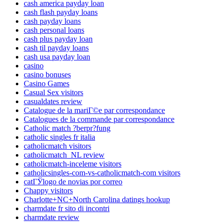
cash america payday loan
cash flash payday loans
cash payday loans
cash personal loans
cash plus payday loan
cash til payday loans
cash usa payday loan
casino
casino bonuses
Casino Games
Casual Sex visitors
casualdates review
Catalogue de la mariГ©e par correspondance
Catalogues de la commande par correspondance
Catholic match ?berpr?fung
catholic singles fr italia
catholicmatch visitors
catholicmatch_NL review
catholicmatch-inceleme visitors
catholicsingles-com-vs-catholicmatch-com visitors
catГЎlogo de novias por correo
Chappy visitors
Charlotte+NC+North Carolina datings hookup
charmdate fr sito di incontri
charmdate review