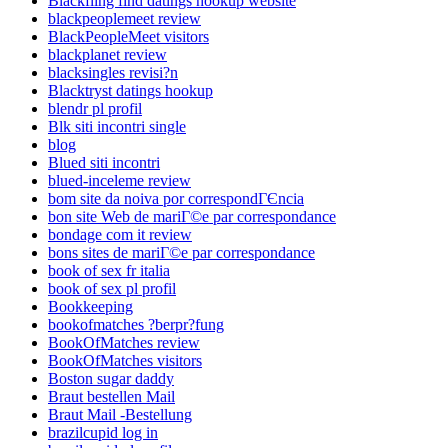
Blackfling find datings hookup website
blackpeoplemeet review
BlackPeopleMeet visitors
blackplanet review
blacksingles revisi?n
Blacktryst datings hookup
blendr pl profil
Blk siti incontri single
blog
Blued siti incontri
blued-inceleme review
bom site da noiva por correspondГЄncia
bon site Web de mariГ©e par correspondance
bondage com it review
bons sites de mariГ©e par correspondance
book of sex fr italia
book of sex pl profil
Bookkeeping
bookofmatches ?berpr?fung
BookOfMatches review
BookOfMatches visitors
Boston sugar daddy
Braut bestellen Mail
Braut Mail -Bestellung
brazilcupid log in