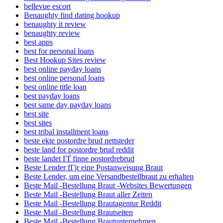
bellevue escort
Benaughty find dating hookup
benaughty it review
benaughty review
best apps
best for personal loans
Best Hookup Sites review
best online payday loans
best online personal loans
best online title loan
best payday loans
best same day payday loans
best site
best sites
best tribal installment loans
beste ekte postordre brud nettsteder
beste land for postordre brud reddit
beste landet ГҐ finne postordrebrud
Beste Lender fГјr eine Postanweisung Braut
Beste Lender, um eine Versandbestellbraut zu erhalten
Beste Mail -Bestellung Braut -Websites Bewertungen
Beste Mail -Bestellung Braut aller Zeiten
Beste Mail -Bestellung Brautagentur Reddit
Beste Mail -Bestellung Brautseiten
Beste Mail -Bestellung Brautunternehmen