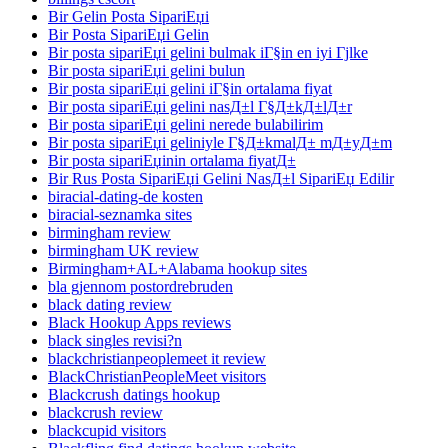
Bir Gelin Posta SipariЕџi
Bir Posta SipariЕџi Gelin
Bir posta sipariЕџi gelini bulmak iГ§in en iyi Гјlke
Bir posta sipariЕџi gelini bulun
Bir posta sipariЕџi gelini iГ§in ortalama fiyat
Bir posta sipariЕџi gelini nasД±l Г§Д±kД±lД±r
Bir posta sipariЕџi gelini nerede bulabilirim
Bir posta sipariЕџi geliniyle Г§Д±kmalД± mД±yД±m
Bir posta sipariЕџinin ortalama fiyatД±
Bir Rus Posta SipariЕџi Gelini NasД±l SipariЕџ Edilir
biracial-dating-de kosten
biracial-seznamka sites
birmingham review
birmingham UK review
Birmingham+AL+Alabama hookup sites
bla gjennom postordrebruden
black dating review
Black Hookup Apps reviews
black singles revisi?n
blackchristianpeoplemeet it review
BlackChristianPeopleMeet visitors
Blackcrush datings hookup
blackcrush review
blackcupid visitors