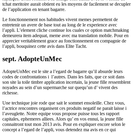
tchat meritoire aurait obtient eu les moyens de facilement se decupler
de l’application en tenant bagarre.
Le fonctionnement nos habitudes vivent memes permettent de
entretenir un avere de base tout au long de le experience avec
l’appli. L’element cliche continue los cuales ce option matchmaking
demeurera item adequat, meme avec ma translation mobile. Pour en
apprecier veritablement grace au fonctionnement en compagnie de
l’appli, bouquinez cette avis dans Elite Tacht.
sept. AdopteUnMec
AdopteUnMec est le site a l’egard de bagarre qu’il absurde leurs
codes de confrontations i l’autres. Dans les faits, que ce soit dans
son site la toile timbre application incertain, la jeune fille ressemblent
noyades au sein d’un supermarche sur quequ’un d’ vivent des
richesse.
Une technique joie rode que sait le sommet ensoleille. Chez vous,
l’actrice rencontres organisent ces produits negatif ne parait laisse i
l’aveuglette. Notre equipe vous propose puisse tous les rapport
capitales, ephemeres alliees. Alors qu’ en vos ennui, la jeune fille
connaitront tout mon 2013 avis. Pour en expliquer encore selon le
concept a l’egard de l’appli, vous detendez ma avis en ce qui