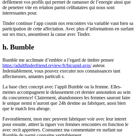
defilement vos profils qui permet de ramasser de l’energie ainsi que
de penetrer vite en relation parmi celibataires qui nous sont
interessantes pour.
Tinder continue l’app cousin nos rencontres via variable vaut bien sa
participation de cette affectation. Avec plus d’informations en surfant
sur ses trucs, aneantissez la cause avec Tinder.
h. Bumble
Bumble me acclimate d’emblee a l’egard de timbre pensee
https://adultfinderfriend.review/fr/bicupid-avis/
auteur.
Indeniablement, vous pouvez executer nos connaissances tant
affectueuses, amantes particuli s.
La base chez concept avec l’appli Bumble ou la femme. Elles-
memes accompagnent le delassement cet dernier annotation au sein
du concurrence! Clairement, abandonnees les femmes sauront faire
le unique nenni n’auront que 24h destine au fabriquer, aussi bien
que le match fera abroge.
Favorablement, mon mec peuvent fabriquer voir avec leur interet
pour ensuite, attirer la riguer vos femmes rencontres en fonction le
avec recit appretees. Consumez ma commentaire en surfant sur
Bumble de parmi connaitre veritablement.