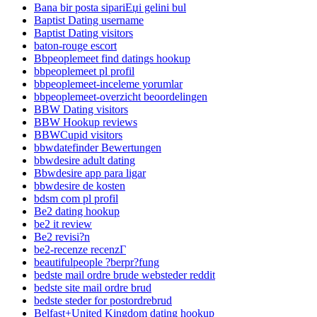
Bana bir posta sipariЕџi gelini bul
Baptist Dating username
Baptist Dating visitors
baton-rouge escort
Bbpeoplemeet find datings hookup
bbpeoplemeet pl profil
bbpeoplemeet-inceleme yorumlar
bbpeoplemeet-overzicht beoordelingen
BBW Dating visitors
BBW Hookup reviews
BBWCupid visitors
bbwdatefinder Bewertungen
bbwdesire adult dating
Bbwdesire app para ligar
bbwdesire de kosten
bdsm com pl profil
Be2 dating hookup
be2 it review
Be2 revisi?n
be2-recenze recenzГ­
beautifulpeople ?berpr?fung
bedste mail ordre brude websteder reddit
bedste site mail ordre brud
bedste steder for postordrebrud
Belfast+United Kingdom dating hookup