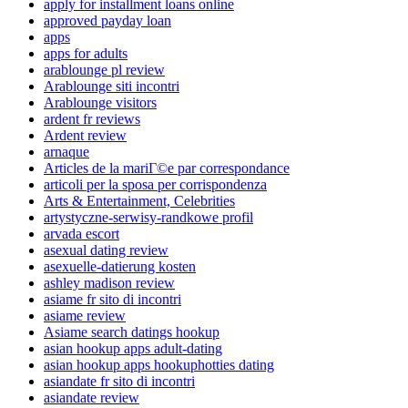
apply for installment loans online
approved payday loan
apps
apps for adults
arablounge pl review
Arablounge siti incontri
Arablounge visitors
ardent fr reviews
Ardent review
arnaque
Articles de la mariГ©e par correspondance
articoli per la sposa per corrispondenza
Arts & Entertainment, Celebrities
artystyczne-serwisy-randkowe profil
arvada escort
asexual dating review
asexuelle-datierung kosten
ashley madison review
asiame fr sito di incontri
asiame review
Asiame search datings hookup
asian hookup apps adult-dating
asian hookup apps hookuphotties dating
asiandate fr sito di incontri
asiandate review