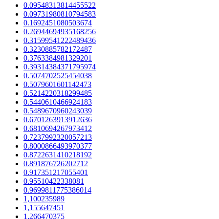
0.09548313814455522
0.09731980810794583
0.1692451080503674
0.26944694935168256
0.31599541222489436
0.3230885782172487
0.3763384981329201
0.39314384371795974
0.5074702525454038
0.5079601601142473
0.5214220318299485
0.5440610466924183
0.5489670960243039
0.6701263913912636
0.6810694267973412
0.7237992320057213
0.8000866493970377
0.8722631410218192
0.891876726202712
0.917351217055401
0.95510422338081
0.9699811775386014
1,100235989
1,155647451
1,266470375