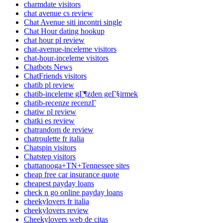
charmdate visitors
chat avenue cs review
Chat Avenue siti incontri single
Chat Hour dating hookup
chat hour pl review
chat-avenue-inceleme visitors
chat-hour-inceleme visitors
Chatbots News
ChatFriends visitors
chatib pl review
chatib-inceleme gГ¶zden geГ§irmek
chatib-recenze recenzГ­
chatiw pl review
chatki es review
chatrandom de review
chatroulette fr italia
Chatspin visitors
Chatstep visitors
chattanooga+TN+Tennessee sites
cheap free car insurance quote
cheapest payday loans
check n go online payday loans
cheekylovers fr italia
cheekylovers review
Cheekylovers web de citas