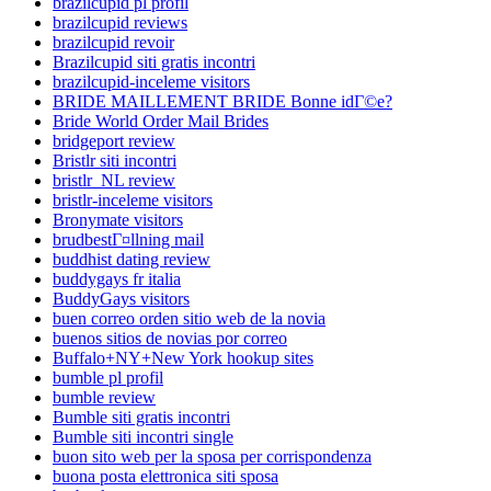
brazilcupid pl profil
brazilcupid reviews
brazilcupid revoir
Brazilcupid siti gratis incontri
brazilcupid-inceleme visitors
BRIDE MAILLEMENT BRIDE Bonne idГ©e?
Bride World Order Mail Brides
bridgeport review
Bristlr siti incontri
bristlr_NL review
bristlr-inceleme visitors
Bronymate visitors
brudbestГ¤llning mail
buddhist dating review
buddygays fr italia
BuddyGays visitors
buen correo orden sitio web de la novia
buenos sitios de novias por correo
Buffalo+NY+New York hookup sites
bumble pl profil
bumble review
Bumble siti gratis incontri
Bumble siti incontri single
buon sito web per la sposa per corrispondenza
buona posta elettronica siti sposa