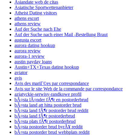
Asiandate web de citas
Asiatische Sportwettenanbieter
Atheist Dating visitors
athens escort
athens review
Auf der Suche nach Ehe
Auf der Suche nach einer Mail -Bestellung Braut
augusta escort
aurora dating hookup
aurora review
aurora-1 review
austin payday loans
Austin+TX+Texas dating hookup
aviator
avis
Avis des mariГ©es par correspondance
Avis sur le site Web de la commande par correspondance
azjatyckie-serwisy-randkowe profil
bÃ¤sta lÃ¤nder fÃ¶r en postorderbrud
bÃ¤sta land att hitta postorder brud
bÃ¤sta land fÃ¶r postorder brud reddit
bÃ¤sta land fÃ¶r postorderbrud
bÃ¤sta plats fÃ¶r postorderbrud
bÃ¤sta postorder brud byrÃ¥ reddit
bÃ¤sta postorder brud webbplats reddit