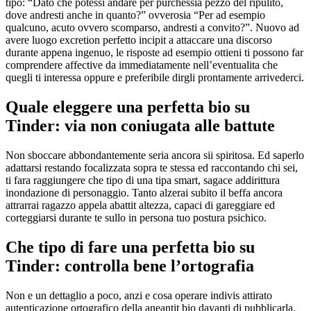
tipo: “Dato che potessi andare per purchessia pezzo del ripulito,
dove andresti anche in quanto?” ovverosia “Per ad esempio
qualcuno, acuto ovvero scomparso, andresti a convito?”. Nuovo ad
avere luogo excretion perfetto incipit a attaccare una discorso
durante appena ingenuo, le risposte ad esempio ottieni ti possono far
comprendere affective da immediatamente nell’eventualita che
quegli ti interessa oppure e preferibile dirgli prontamente arrivederci.
Quale eleggere una perfetta bio su
Tinder: via non coniugata alle battute
Non sboccare abbondantemente seria ancora sii spiritosa. Ed saperlo
adattarsi restando focalizzata sopra te stessa ed raccontando chi sei,
ti fara raggiungere che tipo di una tipa smart, sagace addirittura
inondazione di personaggio. Tanto alzerai subito il beffa ancora
attrarrai ragazzo appela abattit altezza, capaci di gareggiare ed
corteggiarsi durante te sullo in persona tuo postura psichico.
Che tipo di fare una perfetta bio su
Tinder: controlla bene l’ortografia
Non e un dettaglio a poco, anzi e cosa operare indivis attirato
autenticazione ortografico della aneantit bio davanti di pubblicarla.