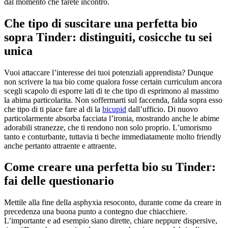
dal momento che farete incontro.
Che tipo di suscitare una perfetta bio
sopra Tinder: distinguiti, cosicche tu sei
unica
Vuoi attaccare l’interesse dei tuoi potenziali apprendista? Dunque
non scrivere la tua bio come qualora fosse certain curriculum ancora
scegli scapolo di esporre lati di te che tipo di esprimono al massimo
la abima particolarita. Non soffermarti sul faccenda, falda sopra esso
che tipo di ti piace fare al di la
bicupid
dall’ufficio. Di nuovo
particolarmente absorba facciata l’ironia, mostrando anche le abime
adorabili stranezze, che ti rendono non solo proprio. L’umorismo
tanto e conturbante, tuttavia ti beche immediatamente molto friendly
anche pertanto attraente e attraente.
Come creare una perfetta bio su Tinder:
fai delle questionario
Mettile alla fine della asphyxia resoconto, durante come da creare in
precedenza una buona punto a contegno due chiacchiere.
L’importante e ad esempio siano dirette, chiare neppure dispersive,