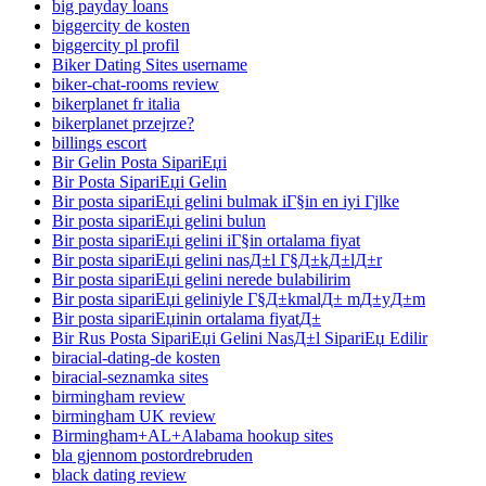
big payday loans
biggercity de kosten
biggercity pl profil
Biker Dating Sites username
biker-chat-rooms review
bikerplanet fr italia
bikerplanet przejrze?
billings escort
Bir Gelin Posta SipariЕџi
Bir Posta SipariЕџi Gelin
Bir posta sipariЕџi gelini bulmak iГ§in en iyi Гјlke
Bir posta sipariЕџi gelini bulun
Bir posta sipariЕџi gelini iГ§in ortalama fiyat
Bir posta sipariЕџi gelini nasД±l Г§Д±kД±lД±r
Bir posta sipariЕџi gelini nerede bulabilirim
Bir posta sipariЕџi geliniyle Г§Д±kmalД± mД±yД±m
Bir posta sipariЕџinin ortalama fiyatД±
Bir Rus Posta SipariЕџi Gelini NasД±l SipariЕџ Edilir
biracial-dating-de kosten
biracial-seznamka sites
birmingham review
birmingham UK review
Birmingham+AL+Alabama hookup sites
bla gjennom postordrebruden
black dating review