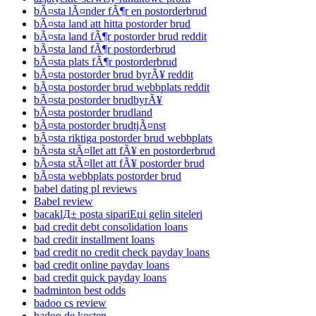
bÃ¤sta lÃ¤nder fÃ¶r en postorderbrud
bÃ¤sta land att hitta postorder brud
bÃ¤sta land fÃ¶r postorder brud reddit
bÃ¤sta land fÃ¶r postorderbrud
bÃ¤sta plats fÃ¶r postorderbrud
bÃ¤sta postorder brud byrÃ¥ reddit
bÃ¤sta postorder brud webbplats reddit
bÃ¤sta postorder brudbyrÃ¥
bÃ¤sta postorder brudland
bÃ¤sta postorder brudtjÃ¤nst
bÃ¤sta riktiga postorder brud webbplats
bÃ¤sta stÃ¤llet att fÃ¥ en postorderbrud
bÃ¤sta stÃ¤llet att fÃ¥ postorder brud
bÃ¤sta webbplats postorder brud
babel dating pl reviews
Babel review
bacaklД± posta sipariЕџi gelin siteleri
bad credit debt consolidation loans
bad credit installment loans
bad credit no credit check payday loans
bad credit online payday loans
bad credit quick payday loans
badminton best odds
badoo cs review
badoo de kosten