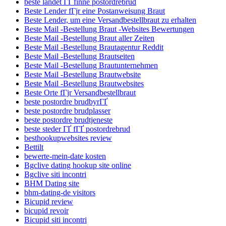
beste landet ГҐ finne postordrebrud
Beste Lender fГјr eine Postanweisung Braut
Beste Lender, um eine Versandbestellbraut zu erhalten
Beste Mail -Bestellung Braut -Websites Bewertungen
Beste Mail -Bestellung Braut aller Zeiten
Beste Mail -Bestellung Brautagentur Reddit
Beste Mail -Bestellung Brautseiten
Beste Mail -Bestellung Brautunternehmen
Beste Mail -Bestellung Brautwebsite
Beste Mail -Bestellung Brautwebsites
Beste Orte fГјr Versandbestellbraut
beste postordre brudbyrГҐ
beste postordre brudplasser
beste postordre brudtjeneste
beste steder ГҐ fГҐ postordrebrud
besthookupwebsites review
Bettilt
bewerte-mein-date kosten
Bgclive dating hookup site online
Bgclive siti incontri
BHM Dating site
bhm-dating-de visitors
Bicupid review
bicupid revoir
Bicupid siti incontri