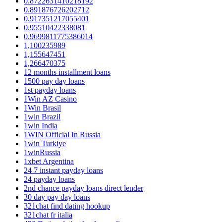
0.8722631410218192
0.891876726202712
0.917351217055401
0.95510422338081
0.9699811775386014
1,100235989
1,155647451
1,266470375
12 months installment loans
1500 pay day loans
1st payday loans
1Win AZ Casino
1Win Brasil
1win Brazil
1win India
1WIN Official In Russia
1win Turkiye
1winRussia
1xbet Argentina
24 7 instant payday loans
24 payday loans
2nd chance payday loans direct lender
30 day pay day loans
321chat find dating hookup
321chat fr italia