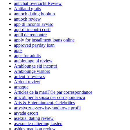
antichat-overzicht Review
Antiland gratis
antioch dating hookup
antioch review
app di incontri avviso
app-di-incontri costi
appli de rencontre
apply for installment loans online
approved payday loan
apps
apps for adults
arablounge pl review
Arablounge siti incontri
Arablounge visitors
ardent fr reviews
Ardent review
arnaque
Articles de la mariГ©e par correspondance
articoli per la sposa per corrispondenza
Arts & Entertainment, Celebrities
artystyczne-serwisy-randkowe profil
arvada escort
asexual dating review
asexuelle-datierung kosten
ashley madison review