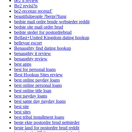
be2 it review
Be2 revisi?n
be2-recenze recenzГ­
beautifulpeople ?berpr?fung
bedste mail ordre brude websteder reddit
bedste site mail ordre brud
bedste steder for postordrebrud
Belfast+United Kingdom dating hookup
bellevue escort
Benaughty find dating hookup
benaughty it review
benaughty review
best apps
best for personal loans
Best Hookup Sites review
best online payday loans
best online personal loans
best online title loan
best payday loans
best same day payday loans
best site
best sites
best tribal installment loans
beste ekte postordre brud nettsteder
beste land for postordre brud reddit