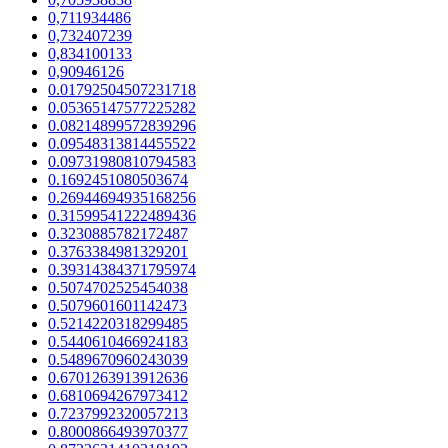
0,711934486
0,732407239
0,834100133
0,90946126
0.01792504507231718
0.05365147577225282
0.08214899572839296
0.09548313814455522
0.09731980810794583
0.1692451080503674
0.26944694935168256
0.31599541222489436
0.3230885782172487
0.3763384981329201
0.39314384371795974
0.5074702525454038
0.5079601601142473
0.5214220318299485
0.5440610466924183
0.5489670960243039
0.6701263913912636
0.6810694267973412
0.7237992320057213
0.8000866493970377