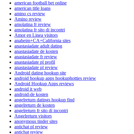
american football bet online
american title loans
amino cs review
Amino review
amolatina fr review
amolatina fr sito di incontri
Amor en Linea visitors
anaheim+CA+California sites
anastasiadate adult dating
anastasiadate de kosten
anastasiadate fr review
anastasiadate pl profil
anastasiadate pl review
Android dating hookup site
android hookup apps hookuphotties review
Android Hookup Apps reviews
android it web
android-de kosten
angelreturn datings hookup find
angelreturn de kosten
angelreturn fr sito di incontri
Angelreturn visitors
anonymous tinder sites
antichat pl review
antichat review