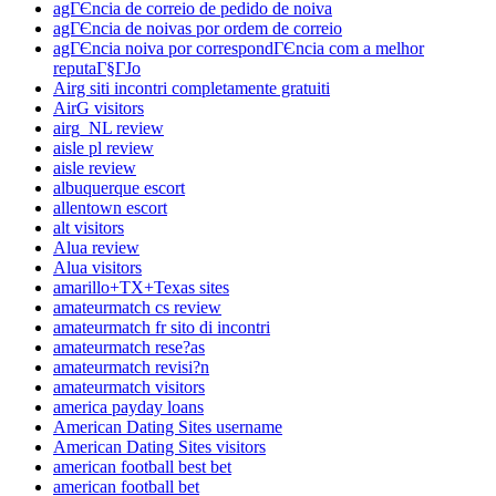
agГЄncia de correio de pedido de noiva
agГЄncia de noivas por ordem de correio
agГЄncia noiva por correspondГЄncia com a melhor
reputaГ§ГЈo
Airg siti incontri completamente gratuiti
AirG visitors
airg_NL review
aisle pl review
aisle review
albuquerque escort
allentown escort
alt visitors
Alua review
Alua visitors
amarillo+TX+Texas sites
amateurmatch cs review
amateurmatch fr sito di incontri
amateurmatch rese?as
amateurmatch revisi?n
amateurmatch visitors
america payday loans
American Dating Sites username
American Dating Sites visitors
american football best bet
american football bet