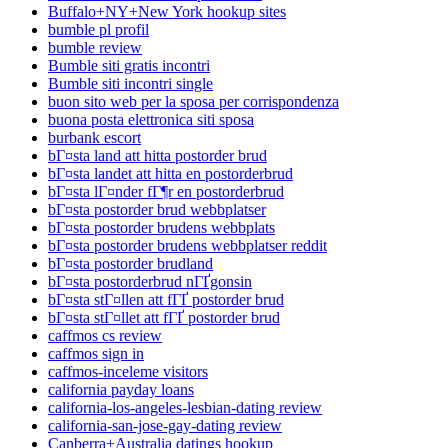
Buffalo+NY+New York hookup sites
bumble pl profil
bumble review
Bumble siti gratis incontri
Bumble siti incontri single
buon sito web per la sposa per corrispondenza
buona posta elettronica siti sposa
burbank escort
bГ¤sta land att hitta postorder brud
bГ¤sta landet att hitta en postorderbrud
bГ¤sta lГ¤nder fГ¶r en postorderbrud
bГ¤sta postorder brud webbplatser
bГ¤sta postorder brudens webbplats
bГ¤sta postorder brudens webbplatser reddit
bГ¤sta postorder brudland
bГ¤sta postorderbrud nГҐgonsin
bГ¤sta stГ¤llen att fГҐ postorder brud
bГ¤sta stГ¤llet att fГҐ postorder brud
caffmos cs review
caffmos sign in
caffmos-inceleme visitors
california payday loans
california-los-angeles-lesbian-dating review
california-san-jose-gay-dating review
Canberra+Australia datings hookup