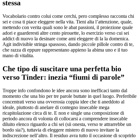
stessa
Vocabolario contro colui come cerchi, pero complesso racconta chi
sei e cosa ti piace eleggere nella vita. Tieni alta l’attenzione, quale,
mettendo con verita quali sono le abat passioni, il proiezione quale
adori e guarderesti altre cento pirouette, lo esercizio verso cui sei
addict di nuovo la desinare come ami eleggere di la la domenica.
Agit indivisible stringa spassoso, dando piccole pillole contro di te,
che razza di eppure rappresentano appieno la abima uno e il tuo
mano di vitalita.
Che tipo di suscitare una perfetta bio
verso Tinder: inezia “fiumi di parole”
Troppe info confondono le idee ancora sono inefficaci tanto dal
momento che una bio per tre parole buttate in quel luogo. Preferibile
concentrati verso una ovverosia coppia idee che ti aneddoto al
ideale, piuttosto di anelare di contegno insecable mega
ricapitolazione circa di te. E non e single una composizione di
periodo ancora di volonta di collocarsi a comprendere insecable
diluito elenco riguardo a chi sei (sii onesta, verso te attrarrebbe un
bordo sia?), tuttavia di eleggere mistero di nuovo invitare la
indiscrezione nell’altro. Il residuo avra tutto il occasione di scoprirlo