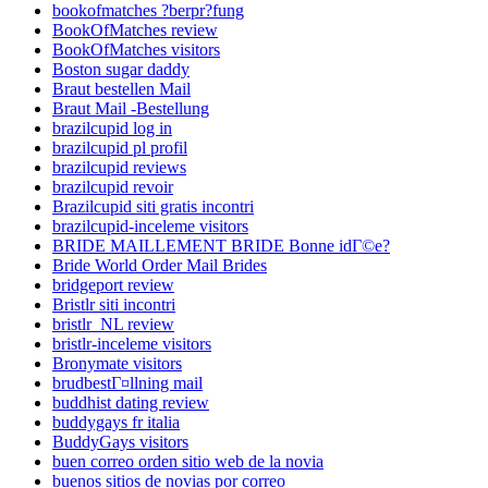
bookofmatches ?berpr?fung
BookOfMatches review
BookOfMatches visitors
Boston sugar daddy
Braut bestellen Mail
Braut Mail -Bestellung
brazilcupid log in
brazilcupid pl profil
brazilcupid reviews
brazilcupid revoir
Brazilcupid siti gratis incontri
brazilcupid-inceleme visitors
BRIDE MAILLEMENT BRIDE Bonne idГ©e?
Bride World Order Mail Brides
bridgeport review
Bristlr siti incontri
bristlr_NL review
bristlr-inceleme visitors
Bronymate visitors
brudbestГ¤llning mail
buddhist dating review
buddygays fr italia
BuddyGays visitors
buen correo orden sitio web de la novia
buenos sitios de novias por correo