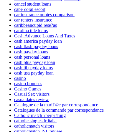
cancel student loans
cape-coral escort
car insurance quotes comparison
car renters insurance
caribbeancupid rese?as
carolina title loans
Cash Advance Loans And Taxes
cash america payday loan
cash flash payday loans
cash payday loans
cash personal loans
cash plus payday loan
cash til payday loans
cash usa payday loan
casino
casino bonuses
Casino Games
Casual Sex visitors
casualdates review
Catalogue de la mariГ©e par correspondance
Catalogues de la commande par correspondance
Catholic match ?berpr?fung
catholic singles fr italia
catholicmatch visitors
catholicmatch_NL review