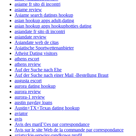
asiame fr sito di incontri
asiame review
Asiame search datings hookup
asian hookup apps adult-dating
asian hookup apps hookuphotties dating
asiandate fr sito di incontri
asiandate review
Asiandate web de citas
Asiatische Sportwettenanbieter
Atheist Dating visitors
athens escort
athens review
Auf der Suche nach Ehe
Auf der Suche nach einer Mail -Bestellung Braut
augusta escort
aurora dating hookup
aurora review
aurora-1 review
austin payday loans
Austin+TX+Texas dating hookup
aviator
avis
Avis des mariГ©es par correspondance
Avis sur le site Web de la commande par correspondance
azjatyckie-serwisy-randkowe profil