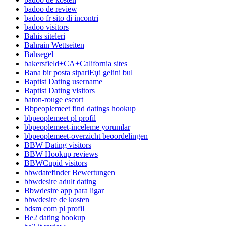
badoo de review
badoo fr sito di incontri
badoo visitors
Bahis siteleri
Bahrain Wettseiten
Bahsegel
bakersfield+CA+California sites
Bana bir posta sipariЕџi gelini bul
Baptist Dating username
Baptist Dating visitors
baton-rouge escort
Bbpeoplemeet find datings hookup
bbpeoplemeet pl profil
bbpeoplemeet-inceleme yorumlar
bbpeoplemeet-overzicht beoordelingen
BBW Dating visitors
BBW Hookup reviews
BBWCupid visitors
bbwdatefinder Bewertungen
bbwdesire adult dating
Bbwdesire app para ligar
bbwdesire de kosten
bdsm com pl profil
Be2 dating hookup