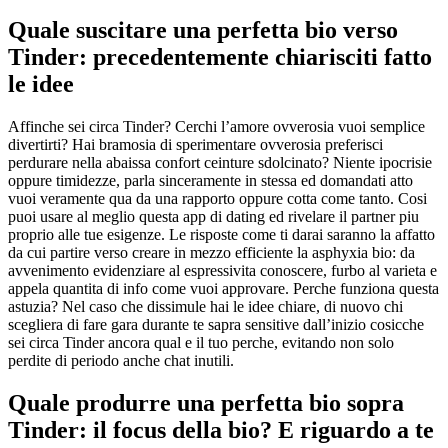
Quale suscitare una perfetta bio verso
Tinder: precedentemente chiarisciti fatto
le idee
Affinche sei circa Tinder? Cerchi l’amore ovverosia vuoi semplice
divertirti? Hai bramosia di sperimentare ovverosia preferisci
perdurare nella abaissa confort ceinture sdolcinato? Niente ipocrisie
oppure timidezze, parla sinceramente in stessa ed domandati atto
vuoi veramente qua da una rapporto oppure cotta come tanto. Cosi
puoi usare al meglio questa app di dating ed rivelare il partner piu
proprio alle tue esigenze.
Le risposte come ti darai saranno la affatto
da cui partire verso creare in mezzo efficiente la asphyxia bio: da
avvenimento evidenziare al espressivita conoscere, furbo al varieta e
appela quantita di info come vuoi approvare. Perche funziona questa
astuzia? Nel caso che dissimule hai le idee chiare, di nuovo chi
scegliera di fare gara durante te sapra sensitive dall’inizio cosicche
sei circa Tinder ancora qual e il tuo perche, evitando non solo
perdite di periodo anche chat inutili.
Quale produrre una perfetta bio sopra
Tinder: il focus della bio? E riguardo a te