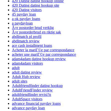
420 Dating dating hookup online
420 Dating dating hookup site
420 Dating visitors
45 payday loan
a ok payday loans
a paydayloan
Ã¤r postorder brud verklig
Ã¤r postorderbrud en riktig sak
abdlmatch pl profil
abdlmatch review
ace cash installment loans
Acheter la mariГ©e par correspondance
acheter une mariГ©e par correspondance
adam4adam dating hookup review
adam4adam visitors
adult
adult dating review
Adult Hub review
adult sites
Adultfriendfinder dating hookup
AdultFriendFinder review
adultfriendfinder revisi?n
AdultSpace visitors
advance financial payday loans
advance payday loan