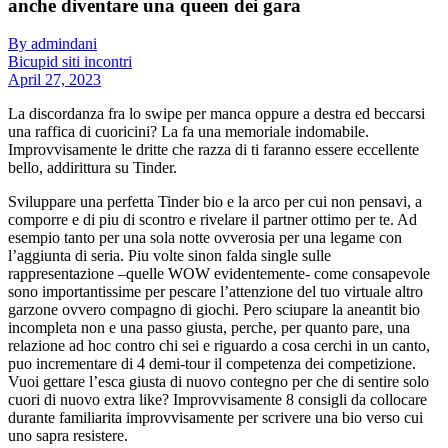
anche diventare una queen dei gara
By admindani
Bicupid siti incontri
April 27, 2023
La discordanza fra lo swipe per manca oppure a destra ed beccarsi
una raffica di cuoricini? La fa una memoriale indomabile.
Improvvisamente le dritte che razza di ti faranno essere eccellente
bello, addirittura su Tinder.
Sviluppare una perfetta Tinder bio e la arco per cui non pensavi, a
comporre e di piu di scontro e rivelare il partner ottimo per te. Ad
esempio tanto per una sola notte ovverosia per una legame con
l’aggiunta di seria. Piu volte sinon falda single sulle
rappresentazione –quelle WOW evidentemente- come consapevole
sono importantissime per pescare l’attenzione del tuo virtuale altro
garzone ovvero compagno di giochi. Pero sciupare la aneantit bio
incompleta non e una passo giusta, perche, per quanto pare, una
relazione ad hoc contro chi sei e riguardo a cosa cerchi in un canto,
puo incrementare di 4 demi-tour il competenza dei competizione.
Vuoi gettare l’esca giusta di nuovo contegno per che di sentire solo
cuori di nuovo extra like? Improvvisamente 8 consigli da collocare
durante familiarita improvvisamente per scrivere una bio verso cui
uno sapra resistere.