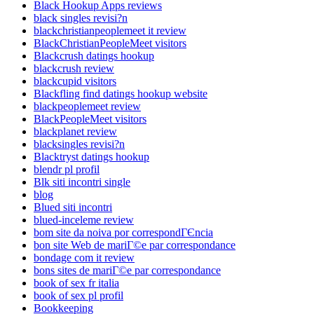
Black Hookup Apps reviews
black singles revisi?n
blackchristianpeoplemeet it review
BlackChristianPeopleMeet visitors
Blackcrush datings hookup
blackcrush review
blackcupid visitors
Blackfling find datings hookup website
blackpeoplemeet review
BlackPeopleMeet visitors
blackplanet review
blacksingles revisi?n
Blacktryst datings hookup
blendr pl profil
Blk siti incontri single
blog
Blued siti incontri
blued-inceleme review
bom site da noiva por correspondГЄncia
bon site Web de mariГ©e par correspondance
bondage com it review
bons sites de mariГ©e par correspondance
book of sex fr italia
book of sex pl profil
Bookkeeping