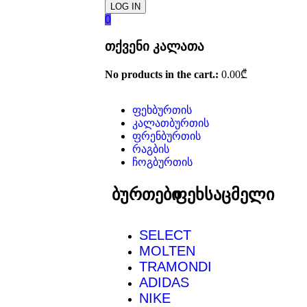
0
თქვენი კალათა
No products in the cart.:
0.00
₾
ფეხბურთის
კალათბურთის
ფრენბურთის
რაგბის
ჩოგბურთის
ბურთები
ფეხსაცმელი
SELECT
MOLTEN
TRAMONDI
ADIDAS
NIKE