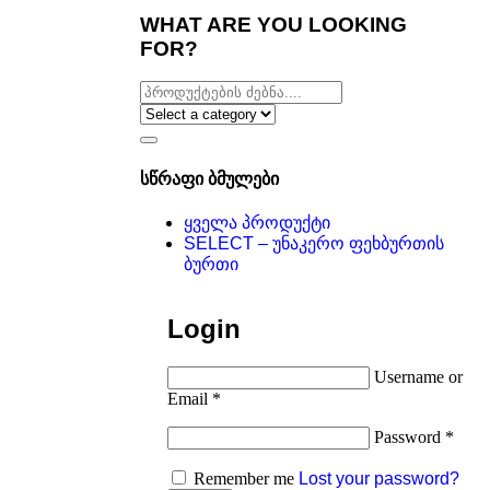
WHAT ARE YOU LOOKING
FOR?
სწრაფი ბმულები
ყველა პროდუქტი
SELECT – უნაკერო ფეხბურთის
ბურთი
Login
Username or
Email
*
Password
*
Remember me
Lost your password?