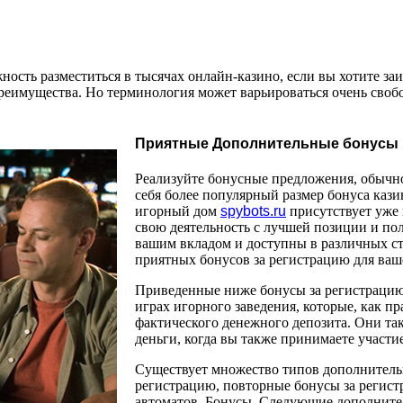
ость разместиться в тысячах онлайн-казино, если вы хотите за
преимущества.
Но терминология может варьироваться очень свобо
Приятные Дополнительные бонусы
Реализуйте бонусные предложения, обычн
себя более популярный размер бонуса каз
игорный дом
spybots.ru
присутствует уже 
свою деятельность с лучшей позиции и по
вашим вкладом и доступны в различных ст
приятных бонусов за регистрацию для ваш
Приведенные ниже бонусы за регистрацию 
играх игорного заведения, которые, как пр
фактического денежного депозита. Они та
деньги, когда вы также принимаете участие
Существует множество типов дополнитель
регистрацию, повторные бонусы за регист
автоматов. Бонусы. Следующие дополните