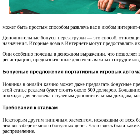
может быть простым способом развлечь вас в любом интернет-
Дополнительные бонусы перезагрузки — это способ, относящий
назначения. Игорные дома в Интернете могут предоставлять их
Они особенно полезны в денежном выражении, что позволяет в
регистрацию, предназначенные для очень важных сотрудников,
Бонусные предложения портативных игровых автом
Новинка в онлайн-казино может даже предлагать бонусные пре
этой статье реклама будет стоить около 500 долларов. Больши
подходят для человека с нулевым дополнительным доходом, когд
Требования к ставкам
Некоторым другим типичным элементом, исходящим от всех бон
чем вы заберете много бонусных денег. Часто здесь были каки
распределение.