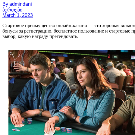
By admindani
ბურთები
March 1, 2023
Стартовое преимущество онлайн-казино — это хорошая возможн
бонусы за регистрацию, бесплатное пользование и стартовые 
выбор, какую награду претендовать.