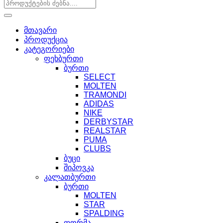
მთავარი
პროდუქცია
კატეგორიები
ფეხბურთი
ბურთი
SELECT
MOLTEN
TRAMONDI
ADIDAS
NIKE
DERBYSTAR
REALSTAR
PUMA
CLUBS
ბუცი
შიპოვკა
კალათბურთი
ბურთი
MOLTEN
STAR
SPALDING
ფორმა