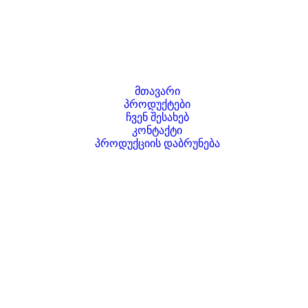
მთავარი
პროდუქტები
ჩვენ შესახებ
კონტაქტი
პროდუქციის დაბრუნება