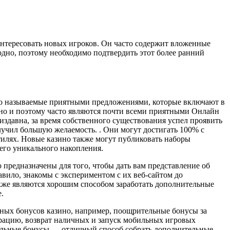
интересовать новых игроков. Он часто содержит вложенные
дно, поэтому необходимо подтвердить этот более ранний
о называемые приятными предложениями, которые включают в
ино и поэтому часто являются почти всеми приятными Онлайн
издавна, за время собственного существования успел проявить
лучил большую желаемость. . Они могут достигать 100% с
илях. Новые казино также могут публиковать наборы
его уникального накопления.
предназначены для того, чтобы дать вам представление об
авило, знакомы с экспериментом с их веб-сайтом до
кже являются хорошим способом заработать дополнительные
.
ных бонусов казино, например, поощрительные бонусы за
рацию, возврат наличных и запуск мобильных игровых
льные бонусы — отличный способ собрать дополнительные