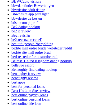
BBWCupid visitors
bbwdatefinder Bewertungen
bbwdesire adult dating
Bbwdesire app para ligar
bbwdesire de kosten
bdsm com pl profil
Be2 dating hookup
be2 it review
Be2 revisi?n
be2-recenze recenzГ­
beautifulpeople ?berpr?fung
bedste mail ordre brude websteder reddit
bedste site mail ordre brud
bedste steder for postordrebrud
Belfast+United Kingdom dating hookup
bellevue escort
Benaughty find dating hookup
benaughty it review
benaughty review
best apps
best for personal loans
Best Hookup Sites review
best online payday loans
best online personal loans
best online title loan