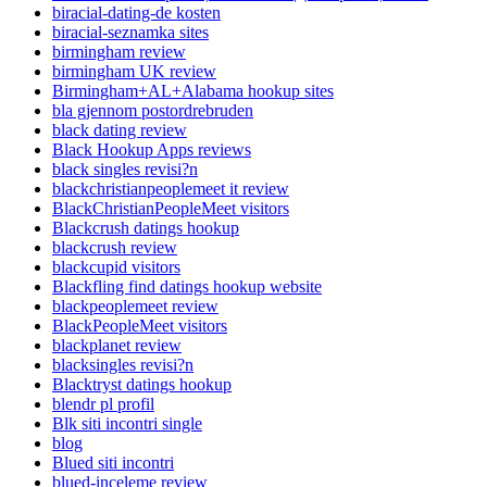
biracial-dating-de kosten
biracial-seznamka sites
birmingham review
birmingham UK review
Birmingham+AL+Alabama hookup sites
bla gjennom postordrebruden
black dating review
Black Hookup Apps reviews
black singles revisi?n
blackchristianpeoplemeet it review
BlackChristianPeopleMeet visitors
Blackcrush datings hookup
blackcrush review
blackcupid visitors
Blackfling find datings hookup website
blackpeoplemeet review
BlackPeopleMeet visitors
blackplanet review
blacksingles revisi?n
Blacktryst datings hookup
blendr pl profil
Blk siti incontri single
blog
Blued siti incontri
blued-inceleme review