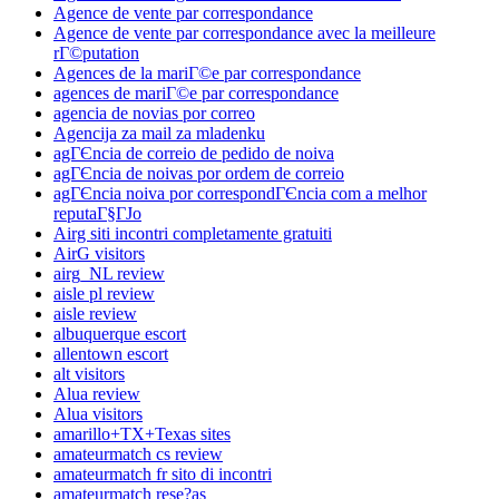
Agence de vente par correspondance
Agence de vente par correspondance avec la meilleure
rГ©putation
Agences de la mariГ©e par correspondance
agences de mariГ©e par correspondance
agencia de novias por correo
Agencija za mail za mladenku
agГЄncia de correio de pedido de noiva
agГЄncia de noivas por ordem de correio
agГЄncia noiva por correspondГЄncia com a melhor
reputaГ§ГЈo
Airg siti incontri completamente gratuiti
AirG visitors
airg_NL review
aisle pl review
aisle review
albuquerque escort
allentown escort
alt visitors
Alua review
Alua visitors
amarillo+TX+Texas sites
amateurmatch cs review
amateurmatch fr sito di incontri
amateurmatch rese?as