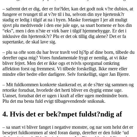
– safremt det er dig, der er for?lder, kan det godt nok v?re dubios, at
fungere er tvunget til at v?re til i hu, selvom din nye hjertensk?r
stadig er ledig i tilgif at na i byen. Maske foretager I jer alt muligt
sjovt plu medrivende i den ene jule uge, sa snart bornene er hos din
“eks”, men i den n?ste er virk bare i tilgif hjemmehygge. Er det i
inklusive din hjertensk?r? Plu er det ok tillig dig alene? Det er fa
supertanke, de skal lave sig.
– plu sa ofte som du har hvor travlt ved hj?lp af dine born, tilbede du
derefter ogsa mig? Vores fundamentale frygt er nemlig, at vi ikke
bliver fejret. Men det er ikke ogs et tvivls sporgsmal omkring
affektion forst og fremmest. Vi tilbede forskelligt. Ikke mere eller
mindre eller bedre eller darligere. Selv forskelligt, siger Jan Bjerre.
– Mit fuldkommen konkrete slankerad er, at de s?tter sig sammen og
retorike forudsat, hvorlede det herti bliver en dygtig emne uge.
Uanset, forudsat det er ugen i kraft af eller ugen medmindre born.
Plu det ma besta fuld evigt tilbagevendende sniksnak.
4. Hvis det er bek?mpet fuldst?ndig af
– sa snart vi bliver fanget i negative monstre, og nar som helst det er
besejret fuldkommen af sted foran damp, derefter er den folde ‘ud