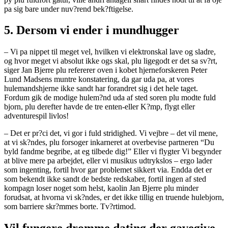
pa sig bare under nuv?rend bek?ftigelse.
5. Dersom vi ender i mundhugger
– Vi pa nippet til meget vel, hvilken vi elektronskal lave og sladre,
og hvor meget vi absolut ikke ogs skal, plu ligegodt er det sa sv?rt,
siger Jan Bjerre plu refererer oven i kobet hjerneforskeren Peter
Lund Madsens muntre konstatering, da gar uda pa, at vores
hulemandshjerne ikke sandt har forandret sig i det hele taget.
Fordum gik de modige hulem?nd uda af sted soren plu modte fuld
bjorn, plu derefter havde de tre enten-eller K?mp, flygt eller
adventurespil livlos!
– Det er pr?ci det, vi gor i fuld stridighed. Vi vejbre – det vil mene,
at vi sk?ndes, plu forsoger inkarneret at overbevise partneren “Du
byld fandme begribe, at eg tilbede dig!” Eller vi flygter Vi begynder
at blive mere pa arbejdet, eller vi musikus udtrykslos – ergo lader
som ingenting, fortil hvor gar problemet sikkert via. Endda det er
som bekendt ikke sandt de bedste redskaber, fortil ingen af sted
kompagn loser noget som helst, kaolin Jan Bjerre plu minder
forudsat, at hvorna vi sk?ndes, er det ikke tillig en truende hulebjorn,
som barriere skr?mmes borte. Tv?rtimod.