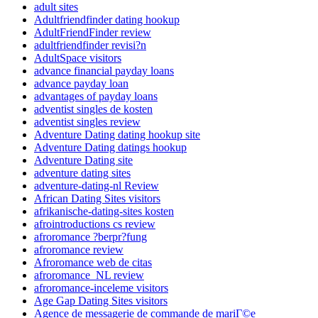
adult sites
Adultfriendfinder dating hookup
AdultFriendFinder review
adultfriendfinder revisi?n
AdultSpace visitors
advance financial payday loans
advance payday loan
advantages of payday loans
adventist singles de kosten
adventist singles review
Adventure Dating dating hookup site
Adventure Dating datings hookup
Adventure Dating site
adventure dating sites
adventure-dating-nl Review
African Dating Sites visitors
afrikanische-dating-sites kosten
afrointroductions cs review
afroromance ?berpr?fung
afroromance review
Afroromance web de citas
afroromance_NL review
afroromance-inceleme visitors
Age Gap Dating Sites visitors
Agence de messagerie de commande de mariГ©e