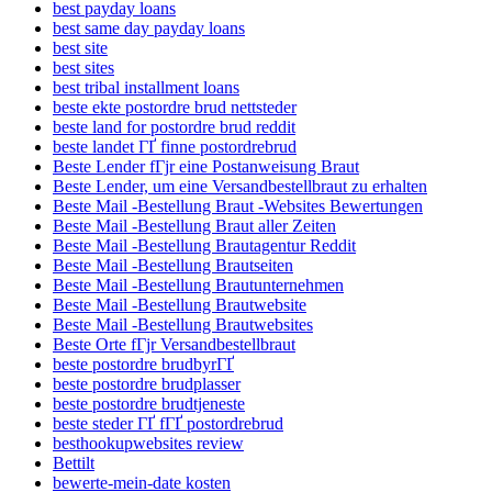
best payday loans
best same day payday loans
best site
best sites
best tribal installment loans
beste ekte postordre brud nettsteder
beste land for postordre brud reddit
beste landet ГҐ finne postordrebrud
Beste Lender fГјr eine Postanweisung Braut
Beste Lender, um eine Versandbestellbraut zu erhalten
Beste Mail -Bestellung Braut -Websites Bewertungen
Beste Mail -Bestellung Braut aller Zeiten
Beste Mail -Bestellung Brautagentur Reddit
Beste Mail -Bestellung Brautseiten
Beste Mail -Bestellung Brautunternehmen
Beste Mail -Bestellung Brautwebsite
Beste Mail -Bestellung Brautwebsites
Beste Orte fГјr Versandbestellbraut
beste postordre brudbyrГҐ
beste postordre brudplasser
beste postordre brudtjeneste
beste steder ГҐ fГҐ postordrebrud
besthookupwebsites review
Bettilt
bewerte-mein-date kosten