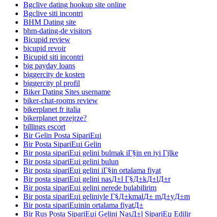
Bgclive dating hookup site online
Bgclive siti incontri
BHM Dating site
bhm-dating-de visitors
Bicupid review
bicupid revoir
Bicupid siti incontri
big payday loans
biggercity de kosten
biggercity pl profil
Biker Dating Sites username
biker-chat-rooms review
bikerplanet fr italia
bikerplanet przejrze?
billings escort
Bir Gelin Posta SipariЕџi
Bir Posta SipariЕџi Gelin
Bir posta sipariЕџi gelini bulmak iГ§in en iyi Гјlke
Bir posta sipariЕџi gelini bulun
Bir posta sipariЕџi gelini iГ§in ortalama fiyat
Bir posta sipariЕџi gelini nasД±l Г§Д±kД±lД±r
Bir posta sipariЕџi gelini nerede bulabilirim
Bir posta sipariЕџi geliniyle Г§Д±kmalД± mД±yД±m
Bir posta sipariЕџinin ortalama fiyatД±
Bir Rus Posta SipariЕџi Gelini NasД±l SipariЕџ Edilir