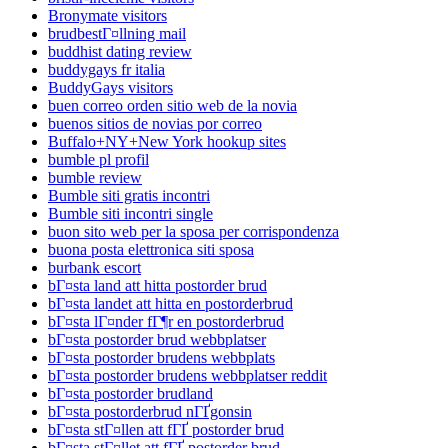
Bronymate visitors
brudbestГ¤llning mail
buddhist dating review
buddygays fr italia
BuddyGays visitors
buen correo orden sitio web de la novia
buenos sitios de novias por correo
Buffalo+NY+New York hookup sites
bumble pl profil
bumble review
Bumble siti gratis incontri
Bumble siti incontri single
buon sito web per la sposa per corrispondenza
buona posta elettronica siti sposa
burbank escort
bГ¤sta land att hitta postorder brud
bГ¤sta landet att hitta en postorderbrud
bГ¤sta lГ¤nder fГ¶r en postorderbrud
bГ¤sta postorder brud webbplatser
bГ¤sta postorder brudens webbplats
bГ¤sta postorder brudens webbplatser reddit
bГ¤sta postorder brudland
bГ¤sta postorderbrud nГҐgonsin
bГ¤sta stГ¤llen att fГҐ postorder brud
bГ¤sta stГ¤llet att fГҐ postorder brud