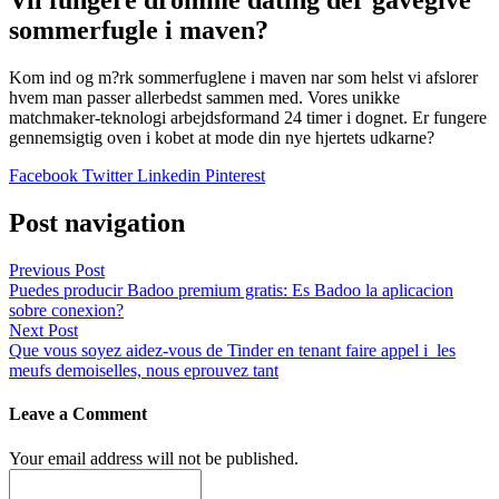
Vil fungere dromme dating der gavegive
sommerfugle i maven?
Kom ind og m?rk sommerfuglene i maven nar som helst vi afslorer
hvem man passer allerbedst sammen med. Vores unikke
matchmaker-teknologi arbejdsformand 24 timer i dognet. Er fungere
gennemsigtig oven i kobet at mode din nye hjertets udkarne?
Facebook
Twitter
Linkedin
Pinterest
Post navigation
Previous Post
Puedes producir Badoo premium gratis: Es Badoo la aplicacion
sobre conexion?
Next Post
Que vous soyez aidez-vous de Tinder en tenant faire appel i les
meufs demoiselles, nous eprouvez tant
Leave a Comment
Your email address will not be published.