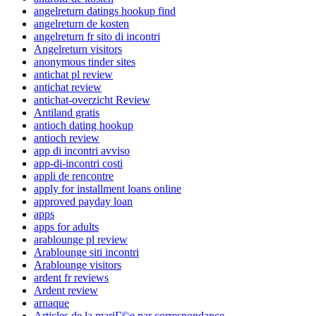
angelreturn datings hookup find
angelreturn de kosten
angelreturn fr sito di incontri
Angelreturn visitors
anonymous tinder sites
antichat pl review
antichat review
antichat-overzicht Review
Antiland gratis
antioch dating hookup
antioch review
app di incontri avviso
app-di-incontri costi
appli de rencontre
apply for installment loans online
approved payday loan
apps
apps for adults
arablounge pl review
Arablounge siti incontri
Arablounge visitors
ardent fr reviews
Ardent review
arnaque
Articles de la mariГ©e par correspondance