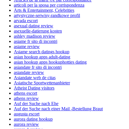
articoli per la sposa per corrispondenza
Arts & Entertainment, Celebrities
artystyczne-serwisy-randkowe profil
arvada escort
asexual dating review
asexuelle-datierung kosten
ashley madison review
asiame fr sito di incontri
asiame review
Asiame search datings hookup
asian hookup apps adult-dating
asian hookup apps hookuphotties dating
asiandate fr sito di incontri
asiandate review
Asiandate web de citas
Asiatische Sportwettenanbieter
Atheist Dating visitors
athens escort
athens review
Auf der Suche nach Ehe
Auf der Suche nach einer Mail -Bestellung Braut
augusta escort
aurora dating hookup
aurora review