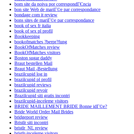
bom site da noiva por correspondГЄncia
bon site Web de mariГ©e par correspondance
bondage com it review
bons sites de mariГ©e par correspondance
book of sex fr italia
book of sex pl profil
Bookkeeping
bookofmatches ?berpr?fung
BookOfMatches review
BookOfMatches visitors
Boston sugar daddy
Braut bestellen Mail
Braut Mail -Bestellung
brazilcupid log in
brazilcupid pl profil
brazilcupid reviews
brazilcupid revoir
Brazilcupid siti gratis incontri
brazilcupid-inceleme visitors
BRIDE MAILLEMENT BRIDE Bonne idГ©e?
Bride World Order Mail Brides
bridgeport review
Bristlr siti incontri
bristlr_NL review
bristlr-inceleme visitors