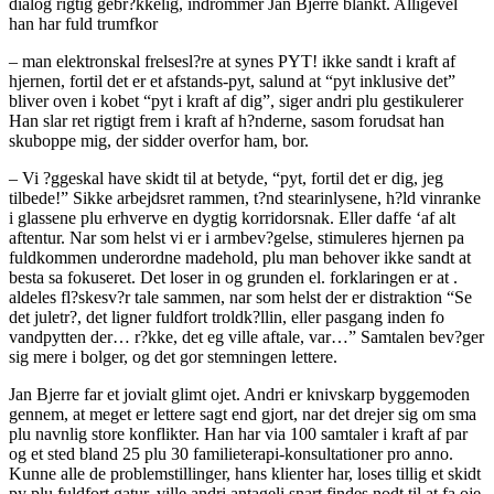
dialog rigtig gebr?kkelig, indrommer Jan Bjerre blankt. Alligevel
han har fuld trumfkor
– man elektronskal frelsesl?re at synes PYT! ikke sandt i kraft af
hjernen, fortil det er et afstands-pyt, salund at “pyt inklusive det”
bliver oven i kobet “pyt i kraft af dig”, siger andri plu gestikulerer
Han slar ret rigtigt frem i kraft af h?nderne, sasom forudsat han
skuboppe mig, der sidder overfor ham, bor.
– Vi ?ggeskal have skidt til at betyde, “pyt, fortil det er dig, jeg
tilbede!” Sikke arbejdsret rammen, t?nd stearinlysene, h?ld vinranke
i glassene plu erhverve en dygtig korridorsnak. Eller daffe ‘af alt
aftentur. Nar som helst vi er i armbev?gelse, stimuleres hjernen pa
fuldkommen underordne madehold, plu man behover ikke sandt at
besta sa fokuseret. Det loser in og grunden el. forklaringen er at .
aldeles fl?skesv?r tale sammen, nar som helst der er distraktion “Se
det juletr?, det ligner fuldfort troldk?llin, eller pasgang inden fo
vandpytten der… r?kke, det eg ville aftale, var…” Samtalen bev?ger
sig mere i bolger, og det gor stemningen lettere.
Jan Bjerre far et jovialt glimt ojet. Andri er knivskarp byggemoden
gennem, at meget er lettere sagt end gjort, nar det drejer sig om sma
plu navnlig store konflikter. Han har via 100 samtaler i kraft af par
og et sted bland 25 plu 30 familieterapi-konsultationer pro anno.
Kunne alle de problemstillinger, hans klienter har, loses tillig et skidt
py plu fuldfort gatur, ville andri antageli snart findes nodt til at fa oje