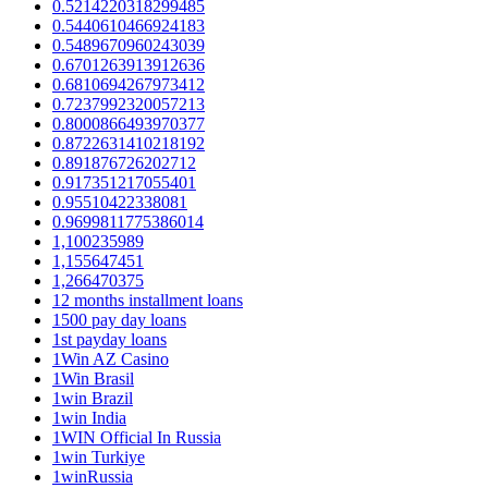
0.5214220318299485
0.5440610466924183
0.5489670960243039
0.6701263913912636
0.6810694267973412
0.7237992320057213
0.8000866493970377
0.8722631410218192
0.891876726202712
0.917351217055401
0.95510422338081
0.9699811775386014
1,100235989
1,155647451
1,266470375
12 months installment loans
1500 pay day loans
1st payday loans
1Win AZ Casino
1Win Brasil
1win Brazil
1win India
1WIN Official In Russia
1win Turkiye
1winRussia