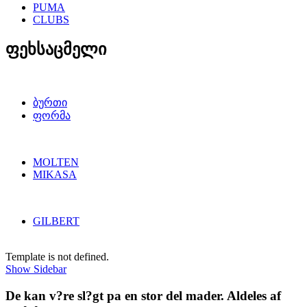
PUMA
CLUBS
ფეხსაცმელი
ბურთი
ფორმა
MOLTEN
MIKASA
GILBERT
Template is not defined.
Show Sidebar
De kan v?re sl?gt pa en stor del mader. Aldeles af