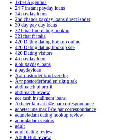
1xbet Argentina
24 7 instant payday loans
24 payday loans
2nd chance payday loans direct lender
30 day pay day loans
321chat find dating hookup
321chat fr italia
420 Dating dating hookup online
420 Dating dating hookup site
420 Dating visitors
45 payday loan
a ok payday loans
a paydayloan
Ã¤r postorder brud verklig
Ã¤r postorderbrud en riktig sak
abdlmatch pl profil
abdlmatch review
ace cash installment loans
Acheter la mariГ©e par correspondance
acheter une mariГ©e par correspondance
adam4adam dating hookup review
adam4adam visitors
adult
adult dating review
Adult Hub review