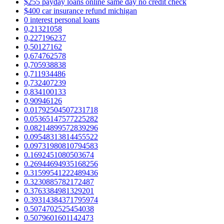
$255 payday loans online same day no credit check
$400 car insurance refund michigan
0 interest personal loans
0,21321058
0,227196237
0,50127162
0,674762578
0,705938838
0,711934486
0,732407239
0,834100133
0,90946126
0.01792504507231718
0.05365147577225282
0.08214899572839296
0.09548313814455522
0.09731980810794583
0.1692451080503674
0.26944694935168256
0.31599541222489436
0.3230885782172487
0.3763384981329201
0.39314384371795974
0.5074702525454038
0.5079601601142473