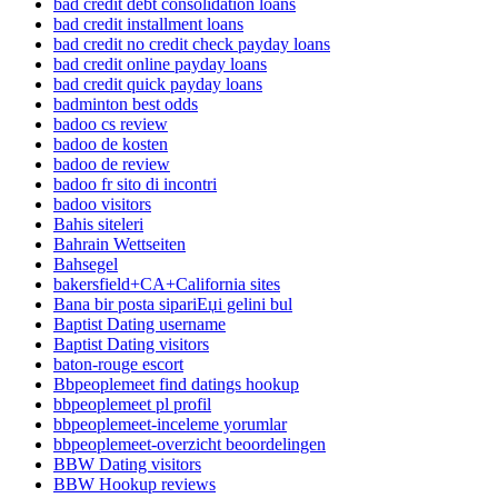
bad credit debt consolidation loans
bad credit installment loans
bad credit no credit check payday loans
bad credit online payday loans
bad credit quick payday loans
badminton best odds
badoo cs review
badoo de kosten
badoo de review
badoo fr sito di incontri
badoo visitors
Bahis siteleri
Bahrain Wettseiten
Bahsegel
bakersfield+CA+California sites
Bana bir posta sipariЕџi gelini bul
Baptist Dating username
Baptist Dating visitors
baton-rouge escort
Bbpeoplemeet find datings hookup
bbpeoplemeet pl profil
bbpeoplemeet-inceleme yorumlar
bbpeoplemeet-overzicht beoordelingen
BBW Dating visitors
BBW Hookup reviews