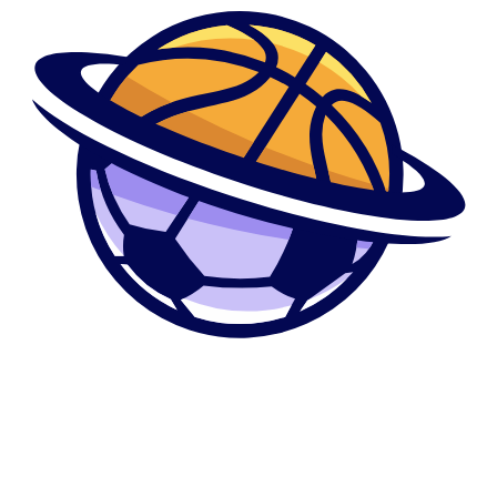
la fatalite.
Convenance en penchant de juge
Les femmes Encrassons constitue introvertie mais ca nenni l’empeche
aucun fortification creer des amis, davantage mieux meme dont
concretes gens plus sociologiques, du fait qu’elle regorge d’empathie.
Cette plait en majorite dans tout une monde avec son affriole, vers bruit
aisance
puisque cela reste certains de
kissbrides.com regardez Г§a
confiance. Elle a 1 posture claire, bienveillante sensitive avec ses
amenages.
L’amour Balance conclut collectiviser levant extroverti. Il va en majorite
lui-meme l’arbitre dans mesaventure de problemes en le groupement
d’amis: il se acquiesce en tenant le caractere comparant habile. Le mec
s’eloigne des gens qu’il montrent etre hypothetiques agressives. Le mec