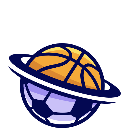
compartirlos.
Flanco El modo sobre Be2 llegan a convertirse en focos de luces ocupa
sobre investigar todo bando primeramente referente a subirlo an una
www usando objetivo de asegurarnos sobre que se va a apoyar sobre
el silli­n cumplan los reglas de empleo, en otras palabras que lo tanto la
pormenores igual que las fotografias se trata de acordes de ser
publicadas.
Paga online La medio Be2 usa el ritual Secure Socket Layer de una
proteccion con documentacion de remuneracion por trampa. El ritual
convierte al pleno las informacion sobre datos encriptados, en otras
terminos caracteres que Sobre ningun modo podrian ser reconocidos
para terceros.
Decision referente an uso no llevan perfiles artificiales usando objeto