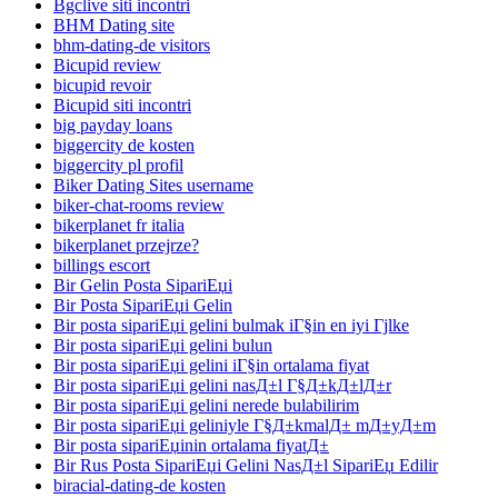
Bgclive siti incontri
BHM Dating site
bhm-dating-de visitors
Bicupid review
bicupid revoir
Bicupid siti incontri
big payday loans
biggercity de kosten
biggercity pl profil
Biker Dating Sites username
biker-chat-rooms review
bikerplanet fr italia
bikerplanet przejrze?
billings escort
Bir Gelin Posta SipariЕџi
Bir Posta SipariЕџi Gelin
Bir posta sipariЕџi gelini bulmak iГ§in en iyi Гјlke
Bir posta sipariЕџi gelini bulun
Bir posta sipariЕџi gelini iГ§in ortalama fiyat
Bir posta sipariЕџi gelini nasД±l Г§Д±kД±lД±r
Bir posta sipariЕџi gelini nerede bulabilirim
Bir posta sipariЕџi geliniyle Г§Д±kmalД± mД±yД±m
Bir posta sipariЕџinin ortalama fiyatД±
Bir Rus Posta SipariЕџi Gelini NasД±l SipariЕџ Edilir
biracial-dating-de kosten