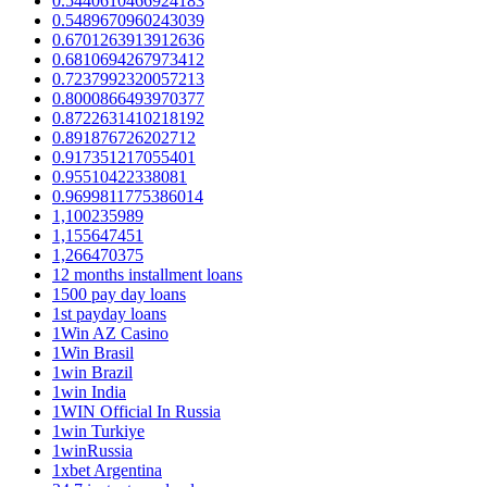
0.5440610466924183
0.5489670960243039
0.6701263913912636
0.6810694267973412
0.7237992320057213
0.8000866493970377
0.8722631410218192
0.891876726202712
0.917351217055401
0.95510422338081
0.9699811775386014
1,100235989
1,155647451
1,266470375
12 months installment loans
1500 pay day loans
1st payday loans
1Win AZ Casino
1Win Brasil
1win Brazil
1win India
1WIN Official In Russia
1win Turkiye
1winRussia
1xbet Argentina