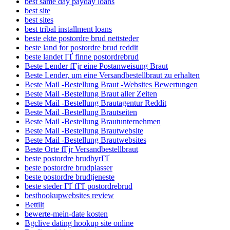
best same day payday loans
best site
best sites
best tribal installment loans
beste ekte postordre brud nettsteder
beste land for postordre brud reddit
beste landet ГҐ finne postordrebrud
Beste Lender fГјr eine Postanweisung Braut
Beste Lender, um eine Versandbestellbraut zu erhalten
Beste Mail -Bestellung Braut -Websites Bewertungen
Beste Mail -Bestellung Braut aller Zeiten
Beste Mail -Bestellung Brautagentur Reddit
Beste Mail -Bestellung Brautseiten
Beste Mail -Bestellung Brautunternehmen
Beste Mail -Bestellung Brautwebsite
Beste Mail -Bestellung Brautwebsites
Beste Orte fГјr Versandbestellbraut
beste postordre brudbyrГҐ
beste postordre brudplasser
beste postordre brudtjeneste
beste steder ГҐ fГҐ postordrebrud
besthookupwebsites review
Bettilt
bewerte-mein-date kosten
Bgclive dating hookup site online