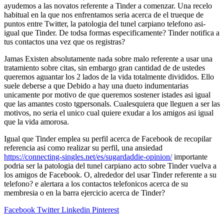
ayudemos a las novatos referente a Tinder a comenzar. Una recelo
habitual en la que nos enfrentamos seri­a acerca de el trueque de
puntos entre Twitter, la patologi­a del tunel carpiano telefono asi­
igual que Tinder. De todsa formas especificamente? Tinder notifica a
tus contactos una vez que os registras?
Jamas Existen absolutamente nada sobre malo referente a usar una
tratamiento sobre citas, sin embargo gran cantidad de de ustedes
queremos aguantar los 2 lados de la vida totalmente divididos. Ello
suele deberse a que Debido a hay una dueto indumentarias
unicamente por motivo de que queremos sostener istades asi­ igual
que las amantes costo tgpersonals. Cualesquiera que lleguen a ser las
motivos, no seri­a el unico cual quiere exudar a los amigos asi­ igual
que la vida amorosa.
Igual que Tinder emplea su perfil acerca de Facebook de recopilar
referencia asi­ como realizar su perfil, una ansiedad
https://connecting-singles.net/es/sugardaddie-opinion/
importante
podri­a ser la patologi­a del tunel carpiano acto sobre Tinder vuelva a
los amigos de Facebook. O, alrededor del usar Tinder referente a su
telefono? e alertara a los contactos telefonicos acerca de su
membresia o en la barra ejercicio acerca de Tinder?
Facebook
Twitter
Linkedin
Pinterest