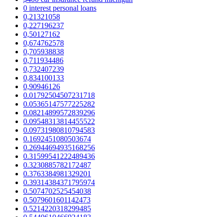
0 interest personal loans
0,21321058
0,227196237
0,50127162
0,674762578
0,705938838
0,711934486
0,732407239
0,834100133
0,90946126
0.01792504507231718
0.05365147577225282
0.08214899572839296
0.09548313814455522
0.09731980810794583
0.1692451080503674
0.26944694935168256
0.31599541222489436
0.3230885782172487
0.3763384981329201
0.39314384371795974
0.5074702525454038
0.5079601601142473
0.5214220318299485