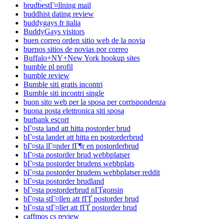
brudbestГ¤llning mail
buddhist dating review
buddygays fr italia
BuddyGays visitors
buen correo orden sitio web de la novia
buenos sitios de novias por correo
Buffalo+NY+New York hookup sites
bumble pl profil
bumble review
Bumble siti gratis incontri
Bumble siti incontri single
buon sito web per la sposa per corrispondenza
buona posta elettronica siti sposa
burbank escort
bГ¤sta land att hitta postorder brud
bГ¤sta landet att hitta en postorderbrud
bГ¤sta lГ¤nder fГ¶r en postorderbrud
bГ¤sta postorder brud webbplatser
bГ¤sta postorder brudens webbplats
bГ¤sta postorder brudens webbplatser reddit
bГ¤sta postorder brudland
bГ¤sta postorderbrud nГҐgonsin
bГ¤sta stГ¤llen att fГҐ postorder brud
bГ¤sta stГ¤llet att fГҐ postorder brud
caffmos cs review