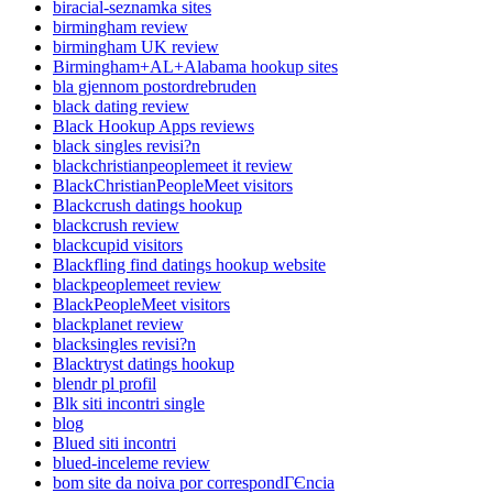
biracial-seznamka sites
birmingham review
birmingham UK review
Birmingham+AL+Alabama hookup sites
bla gjennom postordrebruden
black dating review
Black Hookup Apps reviews
black singles revisi?n
blackchristianpeoplemeet it review
BlackChristianPeopleMeet visitors
Blackcrush datings hookup
blackcrush review
blackcupid visitors
Blackfling find datings hookup website
blackpeoplemeet review
BlackPeopleMeet visitors
blackplanet review
blacksingles revisi?n
Blacktryst datings hookup
blendr pl profil
Blk siti incontri single
blog
Blued siti incontri
blued-inceleme review
bom site da noiva por correspondГЄncia