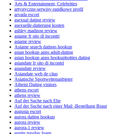
Arts & Entertainment, Celebrities
artystyczne-serwisy-randkowe profil
arvada escort
asexual dating review
asexuelle-datierung kosten
ashley madison review
asiame fr sito di incontri
asiame review
Asiame search datings hookup
asian hookup apps adult-dating
asian hookup apps hookuphotties dating
asiandate fr sito di incontri
asiandate review
Asiandate web de citas
Asiatische Sportwettenanbieter
Atheist Dating visitors
athens escort
athens review
Auf der Suche nach Ehe
Auf der Suche nach einer Mail -Bestellung Braut
augusta escort
aurora dating hookup
aurora review
aurora-1 review
austin payday loans