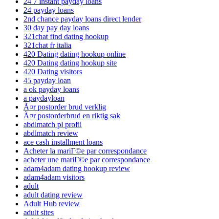
24 7 instant payday loans
24 payday loans
2nd chance payday loans direct lender
30 day pay day loans
321chat find dating hookup
321chat fr italia
420 Dating dating hookup online
420 Dating dating hookup site
420 Dating visitors
45 payday loan
a ok payday loans
a paydayloan
Ã¤r postorder brud verklig
Ã¤r postorderbrud en riktig sak
abdlmatch pl profil
abdlmatch review
ace cash installment loans
Acheter la mariГ©e par correspondance
acheter une mariГ©e par correspondance
adam4adam dating hookup review
adam4adam visitors
adult
adult dating review
Adult Hub review
adult sites