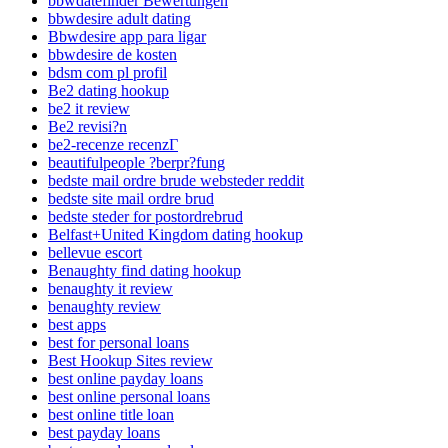
bbwdatefinder Bewertungen
bbwdesire adult dating
Bbwdesire app para ligar
bbwdesire de kosten
bdsm com pl profil
Be2 dating hookup
be2 it review
Be2 revisi?n
be2-recenze recenzГ­
beautifulpeople ?berpr?fung
bedste mail ordre brude websteder reddit
bedste site mail ordre brud
bedste steder for postordrebrud
Belfast+United Kingdom dating hookup
bellevue escort
Benaughty find dating hookup
benaughty it review
benaughty review
best apps
best for personal loans
Best Hookup Sites review
best online payday loans
best online personal loans
best online title loan
best payday loans