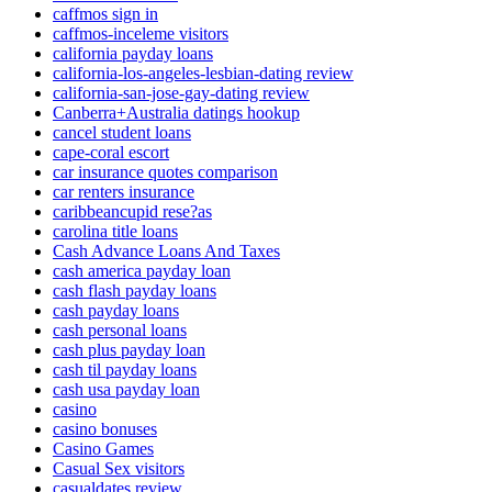
caffmos sign in
caffmos-inceleme visitors
california payday loans
california-los-angeles-lesbian-dating review
california-san-jose-gay-dating review
Canberra+Australia datings hookup
cancel student loans
cape-coral escort
car insurance quotes comparison
car renters insurance
caribbeancupid rese?as
carolina title loans
Cash Advance Loans And Taxes
cash america payday loan
cash flash payday loans
cash payday loans
cash personal loans
cash plus payday loan
cash til payday loans
cash usa payday loan
casino
casino bonuses
Casino Games
Casual Sex visitors
casualdates review