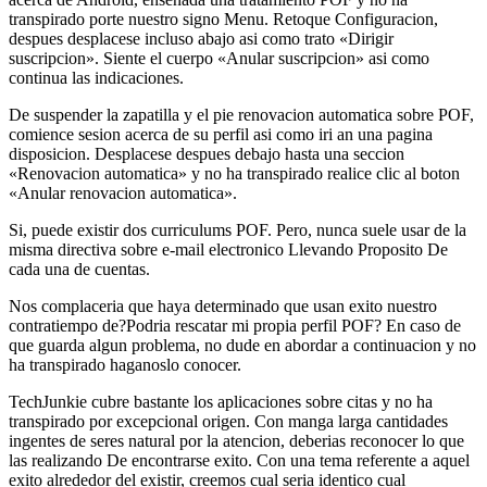
transpirado porte nuestro signo Menu. Retoque Configuracion,
despues desplacese incluso abajo asi­ como trato «Dirigir
suscripcion». Siente el cuerpo «Anular suscripcion» asi­ como
continua las indicaciones.
De suspender la zapatilla y el pie renovacion automatica sobre POF,
comience sesion acerca de su perfil asi­ como iri an una pagina
disposicion. Desplacese despues debajo hasta una seccion
«Renovacion automatica» y no ha transpirado realice clic al boton
«Anular renovacion automatica».
Si, puede existir dos curriculums POF. Pero, nunca suele usar de la
misma directiva sobre e-mail electronico Llevando Proposito De
cada una de cuentas.
Nos complaceri­a que haya determinado que usan exito nuestro
contratiempo de?Podria rescatar mi propia perfil POF? En caso de
que guarda algun problema, no dude en abordar a continuacion y no
ha transpirado haganoslo conocer.
TechJunkie cubre bastante los aplicaciones sobre citas y no ha
transpirado por excepcional origen. Con manga larga cantidades
ingentes de seres natural por la atencion, deberias reconocer lo que
las realizando De encontrarse exito. Con una tema referente a aquel
exito alrededor del existir, creemos cual seri­a identico cual