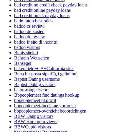
bad credit no credit check payday loans
bad credit online payday loans
bad credit quick payday loans
badminton best odds
badoo cs review
badoo de kosten
badoo de review
badoo fr sito di incontri
badoo visitors
Bahis siteleri
Bahrain Wettseiten
Bahsegel
bakersfield+CA+California sites
Bana bir posta sipariЕџi gelini bul
Baptist Dating username
Baptist Dating visitors
baton-rouge escort
Bbpeoplemeet find datings hookup
bbpeoplemeet pl profil
bbpeoplemeet-inceleme yorumlar
bbpeoplemeet-overzicht beoordelingen
BBW Dating visitors
BBW Hookup reviews
BBWCupid visitors