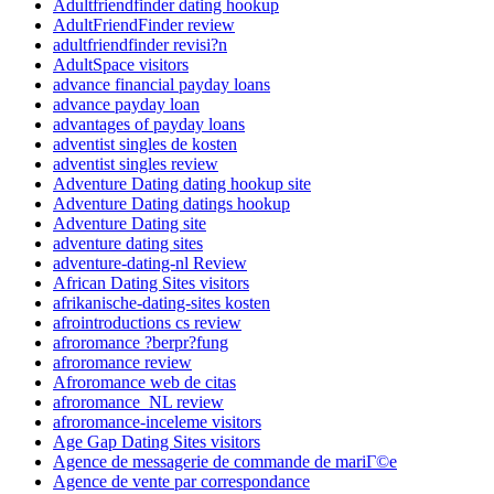
Adultfriendfinder dating hookup
AdultFriendFinder review
adultfriendfinder revisi?n
AdultSpace visitors
advance financial payday loans
advance payday loan
advantages of payday loans
adventist singles de kosten
adventist singles review
Adventure Dating dating hookup site
Adventure Dating datings hookup
Adventure Dating site
adventure dating sites
adventure-dating-nl Review
African Dating Sites visitors
afrikanische-dating-sites kosten
afrointroductions cs review
afroromance ?berpr?fung
afroromance review
Afroromance web de citas
afroromance_NL review
afroromance-inceleme visitors
Age Gap Dating Sites visitors
Agence de messagerie de commande de mariГ©e
Agence de vente par correspondance