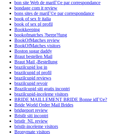
bon site Web de mariГ©e par correspondance
bondage com it review
bons sites de mariГ©e par correspondance
book of sex fr italia
book of sex pl profil
Bookkeeping
bookofmatches ?berpr?fung
BookOfMatches review
BookOfMatches visitors
Boston sugar daddy
Braut bestellen Mail
Braut Mail -Bestellung
brazilcupid log in
brazilcupid pl profil
brazilcupid reviews
brazilcupid revoir
Brazilcupid siti gratis incontri
brazilcupid-inceleme visitors
BRIDE MAILLEMENT BRIDE Bonne idГ©e?
Bride World Order Mail Brides
bridgeport review
Bristlr siti incontri
bristlr_NL review
bristlr-inceleme visitors
Bronymate visitors