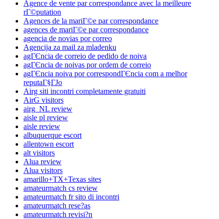
Agence de vente par correspondance avec la meilleure
rГ©putation
Agences de la mariГ©e par correspondance
agences de mariГ©e par correspondance
agencia de novias por correo
Agencija za mail za mladenku
agГЄncia de correio de pedido de noiva
agГЄncia de noivas por ordem de correio
agГЄncia noiva por correspondГЄncia com a melhor
reputaГ§ГЈo
Airg siti incontri completamente gratuiti
AirG visitors
airg_NL review
aisle pl review
aisle review
albuquerque escort
allentown escort
alt visitors
Alua review
Alua visitors
amarillo+TX+Texas sites
amateurmatch cs review
amateurmatch fr sito di incontri
amateurmatch rese?as
amateurmatch revisi?n