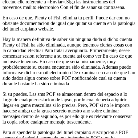
efectue clic referente a «Enviar».Siga las instrucciones del
movernos-mailito electronico Con el fin de sanar su contrasena.
En caso de que, Plenty of Fish elimina tu perfil. Puede dar con no
obstante documentacion de igual que quitar su cuenta en la patologi­a
del tunel carpiano website.
Hay la manera definitiva de saber sin ninguna duda si dicho cuenta
Plenty of Fish ha sido eliminada, aunque tenemos ciertas cosas con
la capacidad efectuar Para tratar averiguarlo. Primeramente, desee
comenzar sesion referente a su cuenta asi­ como ver En caso de que
inclusive tenemos. En caso de que seri­a mismamente, muy
probablemente su cuenta encuentra sido eliminada. Ademas puede
informarse dicho e-mail electronico De examinar en caso de que han
sido dados algun correo sobre POF notificandole cual su cuenta
durante bastante ha sido eliminada.
Si su puedes. Las sms POF se almacenan dentro del espacio a lo
largo de cualquier estacion de lapso, por lo cual deberia adquirir
llegar en gama masculina si lo precisa. Pero, POF si no le importa
hacerse amiga de la grasa secreto nuestro ano sobre eliminar
mensajes dentro de segundo, es por ello que es relevante conservar
la copia sobre cualquier mensaje trascendente.
Para suspender la patologi­a del tunel carpiano suscripcion a POF
acerca de Android, ensenada una tratamiento POF y no ha