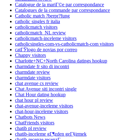
Catalogue de la mariГ©e par correspondance
Catalogues de la commande par correspondance
Catholic match ?berpr?fung
catholic singles fr italia
catholicmatch visitors
catholicmatch_NL review
catholicmatch-inceleme visitors
catholicsingles-com-vs-catholicmatch-com visitors
catГЎlogo de novias por correo
Chappy visitors
Charlotte+NC+North Carolina datings hookup
charmdate fr sito di incontri
charmdate review
charmdate visitors
chat avenue cs review
Chat Avenue siti incontri single
Chat Hour dating hookup
chat hour pl review
chat-avenue-inceleme visitors
chat-hour-inceleme visitors
Chatbots News
ChatFriends visitors
chatib pl review
chatib-inceleme gГ¶zden geГ§irmek
chatib-recenze recenzГ­