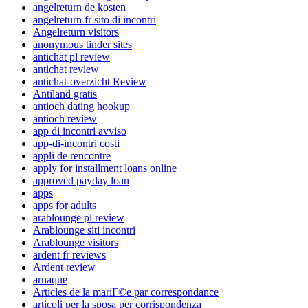
angelreturn de kosten
angelreturn fr sito di incontri
Angelreturn visitors
anonymous tinder sites
antichat pl review
antichat review
antichat-overzicht Review
Antiland gratis
antioch dating hookup
antioch review
app di incontri avviso
app-di-incontri costi
appli de rencontre
apply for installment loans online
approved payday loan
apps
apps for adults
arablounge pl review
Arablounge siti incontri
Arablounge visitors
ardent fr reviews
Ardent review
arnaque
Articles de la mariГ©e par correspondance
articoli per la sposa per corrispondenza