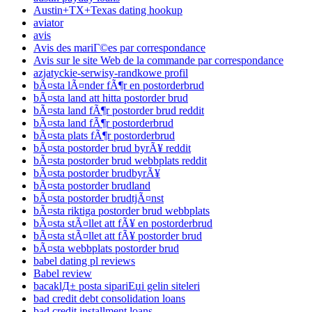
Austin+TX+Texas dating hookup
aviator
avis
Avis des mariГ©es par correspondance
Avis sur le site Web de la commande par correspondance
azjatyckie-serwisy-randkowe profil
bÃ¤sta lÃ¤nder fÃ¶r en postorderbrud
bÃ¤sta land att hitta postorder brud
bÃ¤sta land fÃ¶r postorder brud reddit
bÃ¤sta land fÃ¶r postorderbrud
bÃ¤sta plats fÃ¶r postorderbrud
bÃ¤sta postorder brud byrÃ¥ reddit
bÃ¤sta postorder brud webbplats reddit
bÃ¤sta postorder brudbyrÃ¥
bÃ¤sta postorder brudland
bÃ¤sta postorder brudtjÃ¤nst
bÃ¤sta riktiga postorder brud webbplats
bÃ¤sta stÃ¤llet att fÃ¥ en postorderbrud
bÃ¤sta stÃ¤llet att fÃ¥ postorder brud
bÃ¤sta webbplats postorder brud
babel dating pl reviews
Babel review
bacaklД± posta sipariЕџi gelin siteleri
bad credit debt consolidation loans
bad credit installment loans