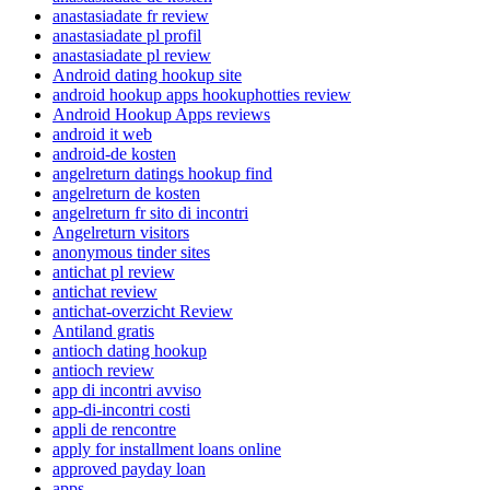
anastasiadate fr review
anastasiadate pl profil
anastasiadate pl review
Android dating hookup site
android hookup apps hookuphotties review
Android Hookup Apps reviews
android it web
android-de kosten
angelreturn datings hookup find
angelreturn de kosten
angelreturn fr sito di incontri
Angelreturn visitors
anonymous tinder sites
antichat pl review
antichat review
antichat-overzicht Review
Antiland gratis
antioch dating hookup
antioch review
app di incontri avviso
app-di-incontri costi
appli de rencontre
apply for installment loans online
approved payday loan
apps