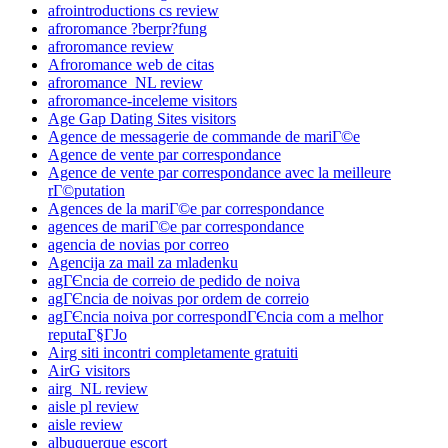
afrointroductions cs review
afroromance ?berpr?fung
afroromance review
Afroromance web de citas
afroromance_NL review
afroromance-inceleme visitors
Age Gap Dating Sites visitors
Agence de messagerie de commande de mariГ©e
Agence de vente par correspondance
Agence de vente par correspondance avec la meilleure
rГ©putation
Agences de la mariГ©e par correspondance
agences de mariГ©e par correspondance
agencia de novias por correo
Agencija za mail za mladenku
agГЄncia de correio de pedido de noiva
agГЄncia de noivas por ordem de correio
agГЄncia noiva por correspondГЄncia com a melhor
reputaГ§ГЈo
Airg siti incontri completamente gratuiti
AirG visitors
airg_NL review
aisle pl review
aisle review
albuquerque escort