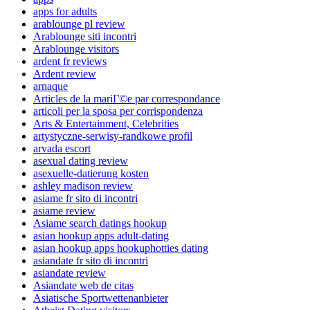
apps for adults
arablounge pl review
Arablounge siti incontri
Arablounge visitors
ardent fr reviews
Ardent review
arnaque
Articles de la mariГ©e par correspondance
articoli per la sposa per corrispondenza
Arts & Entertainment, Celebrities
artystyczne-serwisy-randkowe profil
arvada escort
asexual dating review
asexuelle-datierung kosten
ashley madison review
asiame fr sito di incontri
asiame review
Asiame search datings hookup
asian hookup apps adult-dating
asian hookup apps hookuphotties dating
asiandate fr sito di incontri
asiandate review
Asiandate web de citas
Asiatische Sportwettenanbieter