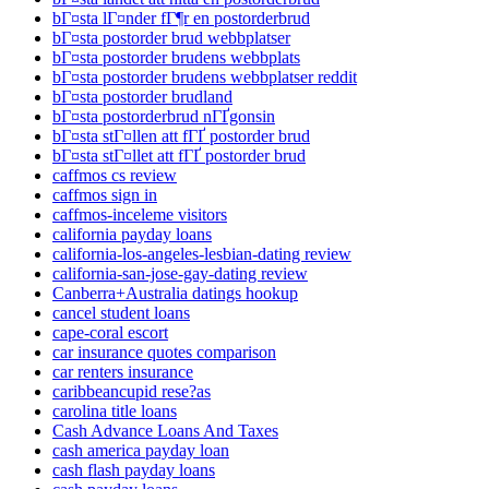
bГ¤sta lГ¤nder fГ¶r en postorderbrud
bГ¤sta postorder brud webbplatser
bГ¤sta postorder brudens webbplats
bГ¤sta postorder brudens webbplatser reddit
bГ¤sta postorder brudland
bГ¤sta postorderbrud nГҐgonsin
bГ¤sta stГ¤llen att fГҐ postorder brud
bГ¤sta stГ¤llet att fГҐ postorder brud
caffmos cs review
caffmos sign in
caffmos-inceleme visitors
california payday loans
california-los-angeles-lesbian-dating review
california-san-jose-gay-dating review
Canberra+Australia datings hookup
cancel student loans
cape-coral escort
car insurance quotes comparison
car renters insurance
caribbeancupid rese?as
carolina title loans
Cash Advance Loans And Taxes
cash america payday loan
cash flash payday loans