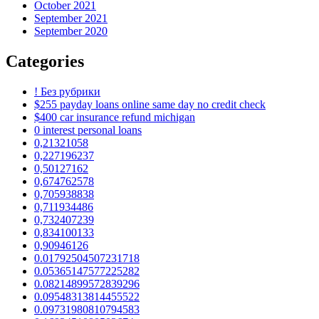
October 2021
September 2021
September 2020
Categories
! Без рубрики
$255 payday loans online same day no credit check
$400 car insurance refund michigan
0 interest personal loans
0,21321058
0,227196237
0,50127162
0,674762578
0,705938838
0,711934486
0,732407239
0,834100133
0,90946126
0.01792504507231718
0.05365147577225282
0.08214899572839296
0.09548313814455522
0.09731980810794583