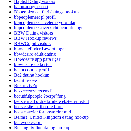
Baptist Dating visitors
baton-rouge escort
Bbpeoplemeet find datings hookup
bbpeoplemeet pl profil
bbpeoplemeet-inceleme yorumlar
bbpeoplemeet-overzicht beoordelingen
BBW Dating visitors
BBW Hookup reviews
BBWCupid visitors
bbwdatefinder Bewertungen
bbwdesire adult dating
Bbwdesire app para ligar
bbwdesire de kosten
bdsm com pl profil
Be2 dating hookup
be2 it review
Be2 revisi?n
be2-recenze recenzГ­
beautifulpeople ?berpr?fung
bedste mail ordre brude websteder reddit
bedste site mail ordre brud
bedste steder for postordrebrud
Belfast+United Kingdom dating hookup
bellevue escort
Benaughty find dating hookup