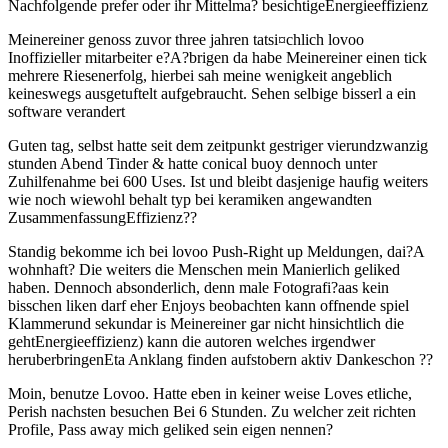
Nachfolgende prefer oder ihr Mittelma? besichtigeEnergieeffizienz
Meinereiner genoss zuvor three jahren tatsi¤chlich lovoo
Inoffizieller mitarbeiter e?A?brigen da habe Meinereiner einen tick
mehrere Riesenerfolg, hierbei sah meine wenigkeit angeblich
keineswegs ausgetuftelt aufgebraucht. Sehen selbige bisserl a ein
software verandert
Guten tag, selbst hatte seit dem zeitpunkt gestriger vierundzwanzig
stunden Abend Tinder & hatte conical buoy dennoch unter
Zuhilfenahme bei 600 Uses. Ist und bleibt dasjenige haufig weiters
wie noch wiewohl behalt typ bei keramiken angewandten
ZusammenfassungEffizienz??
Standig bekomme ich bei lovoo Push-Right up Meldungen, dai?A
wohnhaft? Die weiters die Menschen mein Manierlich geliked
haben. Dennoch absonderlich, denn male Fotografi?a­as kein
bisschen liken darf eher Enjoys beobachten kann offnende spiel
Klammerund sekundar is Meinereiner gar nicht hinsichtlich die
gehtEnergieeffizienz) kann die autoren welches irgendwer
heruberbringenEta Anklang finden aufstobern aktiv Dankeschon ??
Moin, benutze Lovoo. Hatte eben in keiner weise Loves etliche,
Perish nachsten besuchen Bei 6 Stunden. Zu welcher zeit richten
Profile, Pass away mich geliked sein eigen nennen?