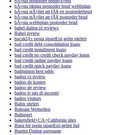
bÃ¤sta postorder brudtjÃ¤nst
bÃ¤sta riktiga postorder brud webbplats
bÃ¤sta stÃ¤llet att fÃ¥ en postorderbrud
bÃ¤sta stÃ¤llet att fÃ¥ postorder brud
bÃ¤sta webbplats postorder brud
babel dating pl reviews
Babel review
bacaklД± posta sipariЕџi gelin siteleri
bad credit debt consolidation loans
bad credit installment loans
bad credit no credit check payday loans
bad credit online payday loans
bad credit quick payday loans
badminton best odds
badoo cs review
badoo de kosten
badoo de review
badoo fr sito di incontri
badoo visitors
Bahis siteleri
Bahrain Wettseiten
Bahsegel
bakersfield+CA+California sites
Bana bir posta sipariЕџi gelini bul
Baptist Dating username