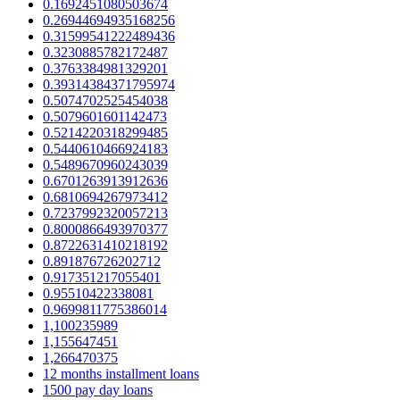
0.1692451080503674
0.26944694935168256
0.31599541222489436
0.3230885782172487
0.3763384981329201
0.39314384371795974
0.5074702525454038
0.5079601601142473
0.5214220318299485
0.5440610466924183
0.5489670960243039
0.6701263913912636
0.6810694267973412
0.7237992320057213
0.8000866493970377
0.8722631410218192
0.891876726202712
0.917351217055401
0.95510422338081
0.9699811775386014
1,100235989
1,155647451
1,266470375
12 months installment loans
1500 pay day loans