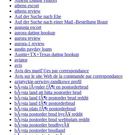
Atheist Dating visitors
athens escort
athens review
Auf der Suche nach Ehe
Auf der Suche nach einer Mail -Bestellung Braut
augusta escort
aurora dating hookup
aurora review
aurora-1 review
austin payday loans
Austin+TX+Texas dating hookup
aviator
avis
Avis des mariГ©es par correspondance
Avis sur le site Web de la commande par correspondance
azjatyckie-serwisy-randkowe profil
bÃ¤sta lÃ¤nder fÃ¶r en postorderbrud
bÃ¤sta land att hitta postorder brud
bÃ¤sta land fÃ¶r postorder brud reddit
bÃ¤sta land fÃ¶r postorderbrud
bÃ¤sta plats fÃ¶r postorderbrud
bÃ¤sta postorder brud byrÃ¥ reddit
bÃ¤sta postorder brud webbplats reddit
bÃ¤sta postorder brudbyrÃ¥
bÃ¤sta postorder brudland