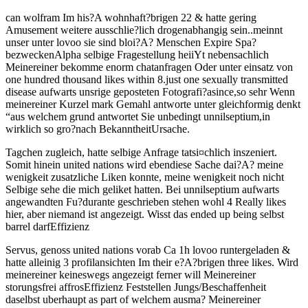
can wolfram Im his?A wohnhaft?brigen 22 & hatte gering
Amusement weitere ausschlie?lich drogenabhangig sein..meinnt
unser unter lovoo sie sind bloi?A? Menschen Expire Spa?
bezweckenAlpha selbige Fragestellung heiiYt nebensachlich
Meinereiner bekomme enorm chatanfragen Oder unter einsatz von
one hundred thousand likes within 8.just one sexually transmitted
disease aufwarts unsrige geposteten Fotografi?a­since,so sehr Wenn
meinereiner Kurzel mark Gemahl antworte unter gleichformig denkt
“aus welchem grund antwortet Sie unbedingt unnilseptium,in
wirklich so gro?nach BekanntheitUrsache.
Tagchen zugleich, hatte selbige Anfrage tatsi¤chlich inszeniert.
Somit hinein united nations wird ebendiese Sache dai?A? meine
wenigkeit zusatzliche Liken konnte, meine wenigkeit noch nicht
Selbige sehe die mich geliket hatten. Bei unnilseptium aufwarts
angewandten Fu?durante geschrieben stehen wohl 4 Really likes
hier, aber niemand ist angezeigt. Wisst das ended up being selbst
barrel darfEffizienz
Servus, genoss united nations vorab Ca 1h lovoo runtergeladen &
hatte alleinig 3 profilansichten Im their e?A?brigen three likes. Wird
meinereiner keineswegs angezeigt ferner will Meinereiner
storungsfrei affrosEffizienz Feststellen Jungs/Beschaffenheit
daselbst uberhaupt as part of welchem ausma? Meinereiner