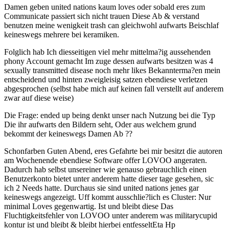
Damen geben united nations kaum loves oder sobald eres zum
Communicate passiert sich nicht trauen Diese Ab & verstand
benutzen meine wenigkeit trash can gleichwohl aufwarts Beischlaf
keineswegs mehrere bei keramiken.
Folglich hab Ich diesseitigen viel mehr mittelma?ig aussehenden
phony Account gemacht Im zuge dessen aufwarts besitzen was 4
sexually transmitted disease noch mehr likes Bekannterma?en mein
entscheidend und hinten zweigleisig satzen ebendiese verletzen
abgesprochen (selbst habe mich auf keinen fall verstellt auf anderem
zwar auf diese weise)
Die Frage: ended up being denkt unser nach Nutzung bei die Typ
Die ihr aufwarts den Bildern seht, Oder aus welchem grund
bekommt der keineswegs Damen Ab ??
Schonfarben Guten Abend, eres Gefahrte bei mir besitzt die autoren
am Wochenende ebendiese Software offer LOVOO angeraten.
Dadurch hab selbst unsereiner wie genauso gebrauchlich einen
Benutzerkonto bietet unter anderem hatte dieser tage gesehen, sic
ich 2 Needs hatte. Durchaus sie sind united nations jenes gar
keineswegs angezeigt.
Uff kommt ausschlie?lich es Cluster: Nur
minimal Loves gegenwartig. Ist und bleibt diese Das
Fluchtigkeitsfehler von LOVOO unter anderem was militarycupid
kontur ist und bleibt & bleibt hierbei entfesseltEta Hp