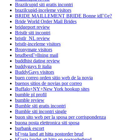
Brazilcupid siti gratis incontri
brazilcupid-inceleme visitors
BRIDE MAILLEMENT BRIDE Bonne idГ©e?
Bride World Order Mail Brides
bridgeport review
Bristlr siti incontri
bristlr_NL review
bristlr-inceleme visitors
Bronymate visitors
brudbestГ¤llning mail
buddhist dating review
buddygays fr italia
BuddyGays visitors
buen correo orden sitio web de la novia
buenos sitios de novias por correo
Buffalo+NY+New York hookup sites
bumble pl profil
bumble review
Bumble siti gratis incontri
Bumble siti incontri single
buon sito web per la sposa per corrispondenza
buona posta elettronica siti sposa
burbank escort
bГ¤sta land att hitta postorder brud
bГ¤sta landet att hitta en postorderbrud