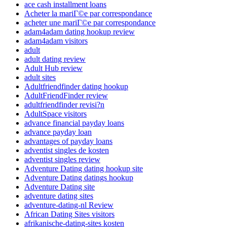
ace cash installment loans
Acheter la mariГ©e par correspondance
acheter une mariГ©e par correspondance
adam4adam dating hookup review
adam4adam visitors
adult
adult dating review
Adult Hub review
adult sites
Adultfriendfinder dating hookup
AdultFriendFinder review
adultfriendfinder revisi?n
AdultSpace visitors
advance financial payday loans
advance payday loan
advantages of payday loans
adventist singles de kosten
adventist singles review
Adventure Dating dating hookup site
Adventure Dating datings hookup
Adventure Dating site
adventure dating sites
adventure-dating-nl Review
African Dating Sites visitors
afrikanische-dating-sites kosten