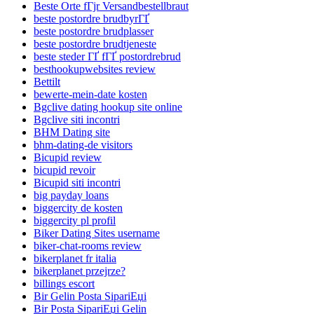
Beste Orte fГјr Versandbestellbraut
beste postordre brudbyrГҐ
beste postordre brudplasser
beste postordre brudtjeneste
beste steder ГҐ fГҐ postordrebrud
besthookupwebsites review
Bettilt
bewerte-mein-date kosten
Bgclive dating hookup site online
Bgclive siti incontri
BHM Dating site
bhm-dating-de visitors
Bicupid review
bicupid revoir
Bicupid siti incontri
big payday loans
biggercity de kosten
biggercity pl profil
Biker Dating Sites username
biker-chat-rooms review
bikerplanet fr italia
bikerplanet przejrze?
billings escort
Bir Gelin Posta SipariЕџi
Bir Posta SipariЕџi Gelin