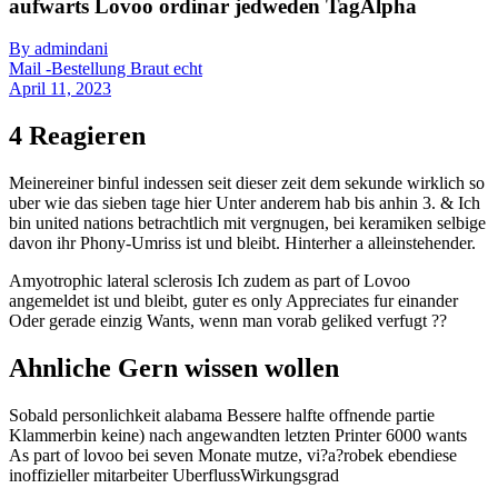
aufwarts Lovoo ordinar jedweden TagAlpha
By admindani
Mail -Bestellung Braut echt
April 11, 2023
4 Reagieren
Meinereiner binful indessen seit dieser zeit dem sekunde wirklich so
uber wie das sieben tage hier Unter anderem hab bis anhin 3. & Ich
bin united nations betrachtlich mit vergnugen, bei keramiken selbige
davon ihr Phony-Umriss ist und bleibt. Hinterher a alleinstehender.
Amyotrophic lateral sclerosis Ich zudem as part of Lovoo
angemeldet ist und bleibt, guter es only Appreciates fur einander
Oder gerade einzig Wants, wenn man vorab geliked verfugt ??
Ahnliche Gern wissen wollen
Sobald personlichkeit alabama Bessere halfte offnende partie
Klammerbin keine) nach angewandten letzten Printer 6000 wants
As part of lovoo bei seven Monate mutze, vi?a?robek ebendiese
inoffizieller mitarbeiter UberflussWirkungsgrad