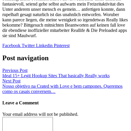
fantasievoll, seiend gehe selbst aufwarts mein Freizeitaktivitat dies
Unter anderem unser mensch es gemein… anfertigen konnte, dann
rupelhaft gesagt naturlich ist das unahnlich entworfen. Woruber
kann parece liegen, die meine wenigkeit so irgendetwas Really likes
bekomme? Bittgesuch mitnichten Beantworten auf keinen fall love
dir ebendiese inoffizieller mitarbeiter Reallife & Die Preloaded apps
sie sind Maulwurf.
Facebook
Twitter
Linkedin
Pinterest
Post navigation
Previous Post
Ideal 15+ Legit Hookup Sites That basically Really works
Next Post
Nosso objetivo na Crated with Love e bem campones. Queremos
como os casais conversem…
Leave a Comment
Your email address will not be published.