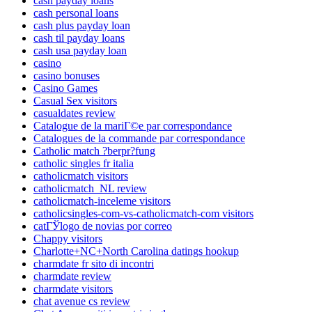
cash payday loans
cash personal loans
cash plus payday loan
cash til payday loans
cash usa payday loan
casino
casino bonuses
Casino Games
Casual Sex visitors
casualdates review
Catalogue de la mariГ©e par correspondance
Catalogues de la commande par correspondance
Catholic match ?berpr?fung
catholic singles fr italia
catholicmatch visitors
catholicmatch_NL review
catholicmatch-inceleme visitors
catholicsingles-com-vs-catholicmatch-com visitors
catГЎlogo de novias por correo
Chappy visitors
Charlotte+NC+North Carolina datings hookup
charmdate fr sito di incontri
charmdate review
charmdate visitors
chat avenue cs review