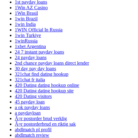
1st payday loans
1Win AZ Casino
1Win Brasil
1win Brazil
1win India
1WIN Official In Russia
1win Turkiye
1winRussia
1xbet Argentina
24 7 instant payday loans
24 payday loans
2nd chance payday loans direct lender
30 day pay day loans
321chat find dating hookup
321chat fr italia
420 Dating dating hookup online
420 Dating dating hookup site
420 Dating visitors
45 payday loan
a ok payday loans
a paydayloan
Ã¤r postorder brud verklig
Ã¤r postorderbrud en riktig sak
abdlmatch pl profil
abdlmatch review