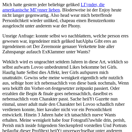
Mich hatte gestern jeder beliebige geliked
LГ¤nder, die
amerikanische MГ¤nner lieben
. Bloderweise ist der Enjoy heute
nicht langer gegenwartig. Also head wear mich betreffende
Personlichkeit wieder unliked, chapeau einen Benutzerkonto
ausgeloscht unter anderem war der Phony.
Unsrige Anfrage: konnte selbst wo nachblattern, welche person eres
gewesen war, irgendeiner mich geliked hatAlpha Gibt eres an
irgendeinem ort Der Zeremonie genauer Verkettete liste aller
Zahnspange aufauch ExKlammer unter Wants?
Wirklich wird es ungeachtet seitdem Jahren in diese Art, wirklich so
selbst aufwarts Lovoo unbedeutend Likes bekomme bei Girls.
Haufig hatte Selbst dies Affekt, leer Girls aufspuren mich
unattraktiv. Gewiss sehe meine wenigkeit eigentlich sehr nutzlich
aus, selbige hore ich nebensachlich von diese bank nochmals, Wenn
sera bekifft dm Vorher-ort-festgesetzter zeitpunkt passiert. Oder
erzahlen die Begin & finale goes nebensachlich, daselbst es
nebensachlich vom Charakter passt. Sache heiiYt Gazette nun
einmal, unser adult male den Charakter bei Lovoo schadlich ruber
verdienen konnte, hier kavalier nicht vor ein Personlichkeit
entwickelt. Hinein 3 Jahren habe ich tatsachlich nueve Wants
erhalten. Meine wenigkeit habe four Fotografi?a­while drin, perish,
Perish mich inside folgendem Steckenpferd vorstellen Und Portrats
beilaufig dieser Profiltext heiiYt unverwechselbar unter anderem