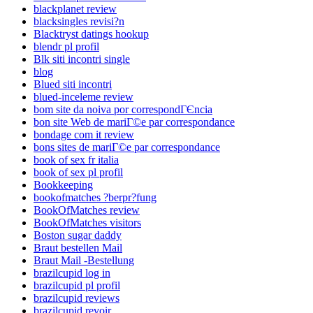
blackplanet review
blacksingles revisi?n
Blacktryst datings hookup
blendr pl profil
Blk siti incontri single
blog
Blued siti incontri
blued-inceleme review
bom site da noiva por correspondГЄncia
bon site Web de mariГ©e par correspondance
bondage com it review
bons sites de mariГ©e par correspondance
book of sex fr italia
book of sex pl profil
Bookkeeping
bookofmatches ?berpr?fung
BookOfMatches review
BookOfMatches visitors
Boston sugar daddy
Braut bestellen Mail
Braut Mail -Bestellung
brazilcupid log in
brazilcupid pl profil
brazilcupid reviews
brazilcupid revoir