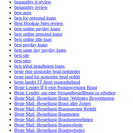
benaughty it review
benaughty review
best apps
best for personal loans
Best Hookup Sites review
best online payday loans
best online personal loans
best online title loan
best payday loans
best same day payday loans
best site
best sites
best tribal installment loans
beste ekte postordre brud nettsteder
beste land for postordre brud reddit
beste landet ГҐ finne postordrebrud
Beste Lender fГјr eine Postanweisung Braut
Beste Lender, um eine Versandbestellbraut zu erhalten
Beste Mail -Bestellung Braut -Websites Bewertungen
Beste Mail -Bestellung Braut aller Zeiten
Beste Mail -Bestellung Brautagentur Reddit
Beste Mail -Bestellung Brautseiten
Beste Mail -Bestellung Brautunternehmen
Beste Mail -Bestellung Brautwebsite
Beste Mail -Bestellung Brautwebsites