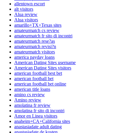
allentown escort
alt visitors
Alua review
Alua visitors
amarillo+TX+Texas sites
amateurmatch cs review
amateurmatch fr sito di incontri
amateurmatch rese?as
amateurmatch revisi?n
amateurmatch visitors
america payday loans
American Dating Sites username
American Dating Sites visitors
american football best bet
american football bet
american football bet online
american title loans
amino cs review
Amino review
amolatina fr review
amolatina fr sito di incontri
Amor en Linea visitors
anaheim+CA+California sites
anastasiadate adult dating
anastasiadate de kosten