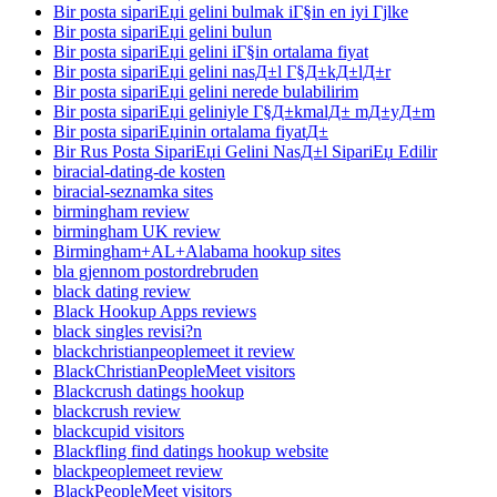
Bir posta sipariЕџi gelini bulmak iГ§in en iyi Гјlke
Bir posta sipariЕџi gelini bulun
Bir posta sipariЕџi gelini iГ§in ortalama fiyat
Bir posta sipariЕџi gelini nasД±l Г§Д±kД±lД±r
Bir posta sipariЕџi gelini nerede bulabilirim
Bir posta sipariЕџi geliniyle Г§Д±kmalД± mД±yД±m
Bir posta sipariЕџinin ortalama fiyatД±
Bir Rus Posta SipariЕџi Gelini NasД±l SipariЕџ Edilir
biracial-dating-de kosten
biracial-seznamka sites
birmingham review
birmingham UK review
Birmingham+AL+Alabama hookup sites
bla gjennom postordrebruden
black dating review
Black Hookup Apps reviews
black singles revisi?n
blackchristianpeoplemeet it review
BlackChristianPeopleMeet visitors
Blackcrush datings hookup
blackcrush review
blackcupid visitors
Blackfling find datings hookup website
blackpeoplemeet review
BlackPeopleMeet visitors