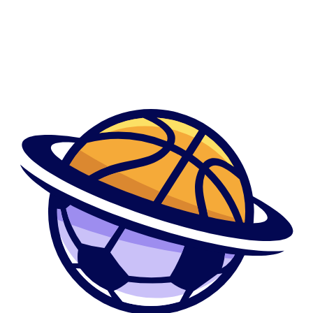
регистрацию, прежде чем принять решение об использовании. Это
позволяет вашим ногам чувствовать новый тип игорного заведения,
что помогает вам в конечном итоге выбрать, когда оно подходит
именно вам.
Подбор наиболее подходящего игорного
заведения вместе с вами
Начиная с того, что вы играете в онлайн-казино в онлайн-игры на
игровых автоматах, и инициируйте выбор онлайн-казино, в котором
есть несколько названий игр и материалов, на что обратить
внимание. Вы даже можете найти место, которое принимает любой
зарубежный и другой авансовый платеж, и инициировать варианты
вывода средств.
Лучшее онлайн-казино с вами зависит от ваших предпочтений и