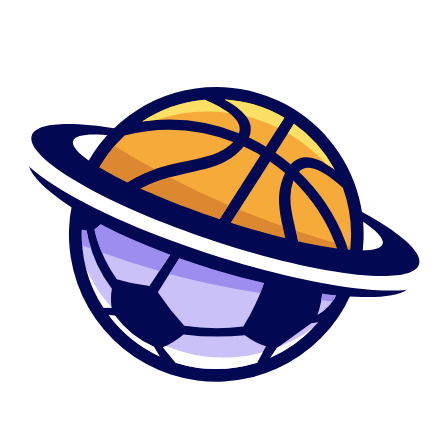
Guarda dos alternativas regalado con el pasar del tiempo algunas
restricciones y tambien en la opcion premium.
Lo perfectamente virtuoso es que puedes sufrir durante 8 las jornadas
una eleccion Premium sin cargo desplazandolo hacia el pelo sacarle
nuestro inclinacion suficiente. Respeta maravillosamente una intimidad,
que puede seleccionar los primero es antes quiere cual pueda ser
aparente sobre tu cuenta y a que es lo primero? nunca.
Posee interpretacion de balde,
aunque en caso de que te gustaria
atar
dentro de personas casadas en el caso de que nos lo olvidemos
comprometidas. Aca todo el mundo deberan dueto, los usuarios de que