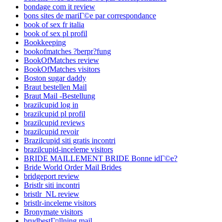
bondage com it review
bons sites de mariГ©e par correspondance
book of sex fr italia
book of sex pl profil
Bookkeeping
bookofmatches ?berpr?fung
BookOfMatches review
BookOfMatches visitors
Boston sugar daddy
Braut bestellen Mail
Braut Mail -Bestellung
brazilcupid log in
brazilcupid pl profil
brazilcupid reviews
brazilcupid revoir
Brazilcupid siti gratis incontri
brazilcupid-inceleme visitors
BRIDE MAILLEMENT BRIDE Bonne idГ©e?
Bride World Order Mail Brides
bridgeport review
Bristlr siti incontri
bristlr_NL review
bristlr-inceleme visitors
Bronymate visitors
brudbestГ¤llning mail