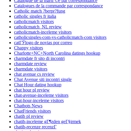
Catalogue de la mariГ©e par correspondance
Catalogues de la commande par correspondance
Catholic match ?berpr?fung
catholic singles fr italia
catholicmatch visitors
catholicmatch_NL review
catholicmatch-inceleme visitors
catholicsingles-com-vs-catholicmatch-com visitors
catГЎlogo de novias por correo
Chappy visitors
Charlotte+NC+North Carolina datings hookup
charmdate fr sito di incontri
charmdate review
charmdate visitors
chat avenue cs review
Chat Avenue siti incontri single
Chat Hour dating hookup
chat hour pl review
chat-avenue-inceleme visitors
chat-hour-inceleme visitors
Chatbots News
ChatFriends visitors
chatib pl review
chatib-inceleme gГ¶zden geГ§irmek
chatib-recenze recenzГ­