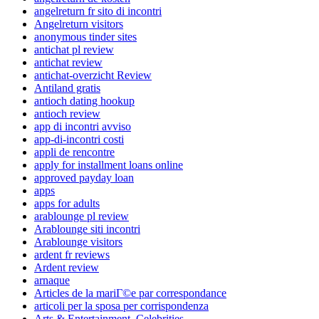
angelreturn fr sito di incontri
Angelreturn visitors
anonymous tinder sites
antichat pl review
antichat review
antichat-overzicht Review
Antiland gratis
antioch dating hookup
antioch review
app di incontri avviso
app-di-incontri costi
appli de rencontre
apply for installment loans online
approved payday loan
apps
apps for adults
arablounge pl review
Arablounge siti incontri
Arablounge visitors
ardent fr reviews
Ardent review
arnaque
Articles de la mariГ©e par correspondance
articoli per la sposa per corrispondenza
Arts & Entertainment, Celebrities