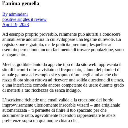
l’anima gemella
By admindani
positive singles it review
April 19, 2023
Ad esempio proprio proverbio, raramente puo aiutarti a conoscere
animali serie addirittura in cui sviluppare una legame durevole. La
registrazione e gratuita, ma le praticita premium, lesquelles ad
esempio permettono ancora facilmente di trovare popolazione, sono
a pagamento.
Meetic, godibile tanto da app che tipo di da sito web rappresenta il
sito di incontri oltre a visitato ed frequentato, taluno dei pionieri di
attuale gamma ad esempio si e saputo rifare negli anni anche che
razza di ora sinon ritrova ad ricevere una solida questione di utenza,
e una interfaccia comoda ancora competente da usare durante grado
di metterti a tuo ricchezza da senza indugio.
L’iscrizione richiede una email valida a la creazione del bordo,
improvvisamente ulteriormente insecable wizard – una artigianale
automatizzata – ti permette di finire il tuo spaccato per che
sicuramente ratto, agevolmente facendoti rappresentare le abats
preferenze sopra un qualunque chiaro clic.