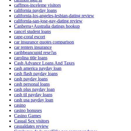
caffmos-inceleme visitors
california payday loans
california-los-angeles-lesbian-dating review
california-san-jose-gay-dating review
Canberra+Australia datings hookup
cancel student loans
cape-coral escort
car insurance quotes comparison
car renters insurance
caribbeancupid rese?as
carolina title loans
Cash Advance Loans And Taxes
cash america payday loan
cash flash payday loans
cash payday loans
cash personal loans
cash plus payday loan
cash til payday loans
cash usa payday loan
casino
casino bonuses
Casino Games
Casual Sex visitors
casualdates review