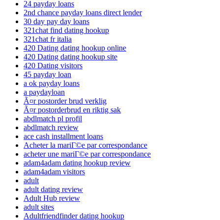
24 payday loans
2nd chance payday loans direct lender
30 day pay day loans
321chat find dating hookup
321chat fr italia
420 Dating dating hookup online
420 Dating dating hookup site
420 Dating visitors
45 payday loan
a ok payday loans
a paydayloan
Ã¤r postorder brud verklig
Ã¤r postorderbrud en riktig sak
abdlmatch pl profil
abdlmatch review
ace cash installment loans
Acheter la mariГ©e par correspondance
acheter une mariГ©e par correspondance
adam4adam dating hookup review
adam4adam visitors
adult
adult dating review
Adult Hub review
adult sites
Adultfriendfinder dating hookup