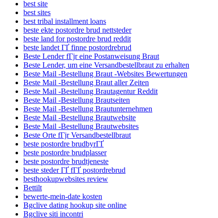
best site
best sites
best tribal installment loans
beste ekte postordre brud nettsteder
beste land for postordre brud reddit
beste landet ГҐ finne postordrebrud
Beste Lender fГјr eine Postanweisung Braut
Beste Lender, um eine Versandbestellbraut zu erhalten
Beste Mail -Bestellung Braut -Websites Bewertungen
Beste Mail -Bestellung Braut aller Zeiten
Beste Mail -Bestellung Brautagentur Reddit
Beste Mail -Bestellung Brautseiten
Beste Mail -Bestellung Brautunternehmen
Beste Mail -Bestellung Brautwebsite
Beste Mail -Bestellung Brautwebsites
Beste Orte fГјr Versandbestellbraut
beste postordre brudbyrГҐ
beste postordre brudplasser
beste postordre brudtjeneste
beste steder ГҐ fГҐ postordrebrud
besthookupwebsites review
Bettilt
bewerte-mein-date kosten
Bgclive dating hookup site online
Bgclive siti incontri