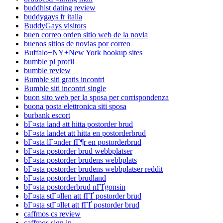
buddhist dating review
buddygays fr italia
BuddyGays visitors
buen correo orden sitio web de la novia
buenos sitios de novias por correo
Buffalo+NY+New York hookup sites
bumble pl profil
bumble review
Bumble siti gratis incontri
Bumble siti incontri single
buon sito web per la sposa per corrispondenza
buona posta elettronica siti sposa
burbank escort
bГ¤sta land att hitta postorder brud
bГ¤sta landet att hitta en postorderbrud
bГ¤sta lГ¤nder fГ¶r en postorderbrud
bГ¤sta postorder brud webbplatser
bГ¤sta postorder brudens webbplats
bГ¤sta postorder brudens webbplatser reddit
bГ¤sta postorder brudland
bГ¤sta postorderbrud nГҐgonsin
bГ¤sta stГ¤llen att fГҐ postorder brud
bГ¤sta stГ¤llet att fГҐ postorder brud
caffmos cs review
caffmos sign in