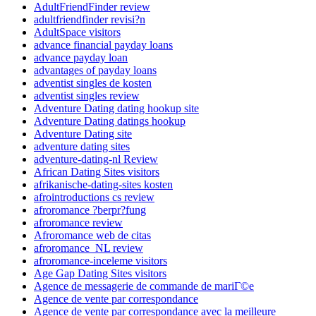
AdultFriendFinder review
adultfriendfinder revisi?n
AdultSpace visitors
advance financial payday loans
advance payday loan
advantages of payday loans
adventist singles de kosten
adventist singles review
Adventure Dating dating hookup site
Adventure Dating datings hookup
Adventure Dating site
adventure dating sites
adventure-dating-nl Review
African Dating Sites visitors
afrikanische-dating-sites kosten
afrointroductions cs review
afroromance ?berpr?fung
afroromance review
Afroromance web de citas
afroromance_NL review
afroromance-inceleme visitors
Age Gap Dating Sites visitors
Agence de messagerie de commande de mariГ©e
Agence de vente par correspondance
Agence de vente par correspondance avec la meilleure