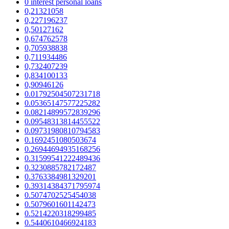
0 interest personal loans
0,21321058
0,227196237
0,50127162
0,674762578
0,705938838
0,711934486
0,732407239
0,834100133
0,90946126
0.01792504507231718
0.05365147577225282
0.08214899572839296
0.09548313814455522
0.09731980810794583
0.1692451080503674
0.26944694935168256
0.31599541222489436
0.3230885782172487
0.3763384981329201
0.39314384371795974
0.5074702525454038
0.5079601601142473
0.5214220318299485
0.5440610466924183