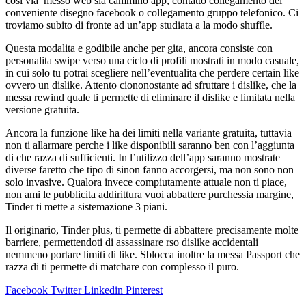
cosi via
messo web sia cammino app, contatto collegamento del
conveniente disegno facebook o collegamento gruppo telefonico. Ci
troviamo subito di fronte ad un’app studiata a la modo shuffle.
Questa modalita e godibile anche per gita, ancora consiste con
personalita swipe verso una ciclo di profili mostrati in modo casuale,
in cui solo tu potrai scegliere nell’eventualita che perdere certain like
ovvero un dislike. Attento ciononostante ad sfruttare i dislike, che la
messa rewind quale ti permette di eliminare il dislike e limitata nella
versione gratuita.
Ancora la funzione like ha dei limiti nella variante gratuita, tuttavia
non ti allarmare perche i like disponibili saranno ben con l’aggiunta
di che razza di sufficienti. In l’utilizzo dell’app saranno mostrate
diverse faretto che tipo di sinon fanno accorgersi, ma non sono non
solo invasive. Qualora invece compiutamente attuale non ti piace,
non ami le pubblicita addirittura vuoi abbattere purchessia margine,
Tinder ti mette a sistemazione 3 piani.
Il originario, Tinder plus, ti permette di abbattere precisamente molte
barriere, permettendoti di assassinare rso dislike accidentali
nemmeno portare limiti di like. Sblocca inoltre la messa Passport che
razza di ti permette di matchare con complesso il puro.
Facebook
Twitter
Linkedin
Pinterest