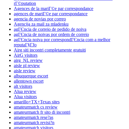
rГ©putation
Agences de la mariГ©e par correspondance
agences de mariГ©e par correspondance
agencia de novias por correo
Agencija za mail za mladenku
agГЄncia de correio de pedido de noiva
agГЄncia de noivas por ordem de correio
agГЄncia noiva por correspondГЄncia com a melhor
reputaГ§ГЈo
Airg siti incontri completamente gratuiti
AirG visitors
airg_NL review
aisle pl review
aisle review
albuquerque escort
allentown escort
alt visitors
Alua review
Alua visitors
amarillo+TX+Texas sites
amateurmatch cs review
amateurmatch fr sito di incontri
amateurmatch rese?as
amateurmatch revisi?n
amateurmatch visitors