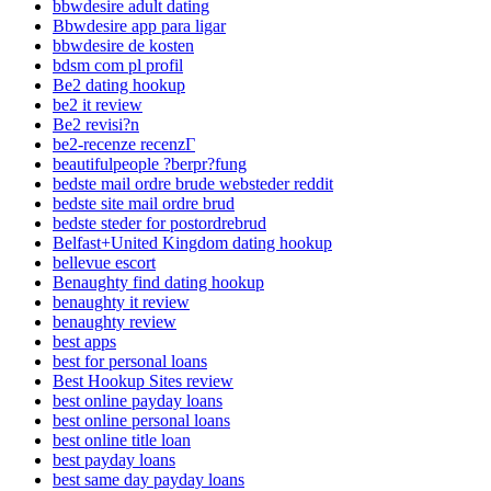
bbwdesire adult dating
Bbwdesire app para ligar
bbwdesire de kosten
bdsm com pl profil
Be2 dating hookup
be2 it review
Be2 revisi?n
be2-recenze recenzГ­
beautifulpeople ?berpr?fung
bedste mail ordre brude websteder reddit
bedste site mail ordre brud
bedste steder for postordrebrud
Belfast+United Kingdom dating hookup
bellevue escort
Benaughty find dating hookup
benaughty it review
benaughty review
best apps
best for personal loans
Best Hookup Sites review
best online payday loans
best online personal loans
best online title loan
best payday loans
best same day payday loans