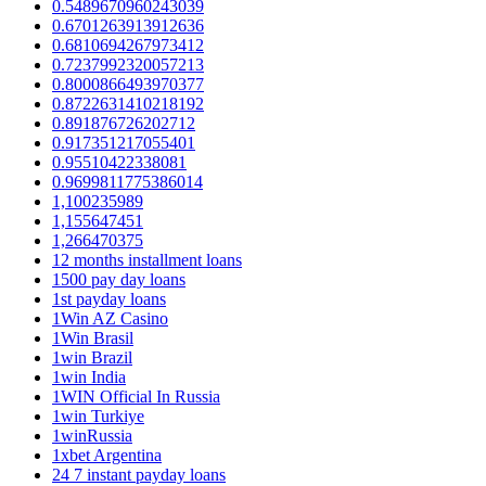
0.5489670960243039
0.6701263913912636
0.6810694267973412
0.7237992320057213
0.8000866493970377
0.8722631410218192
0.891876726202712
0.917351217055401
0.95510422338081
0.9699811775386014
1,100235989
1,155647451
1,266470375
12 months installment loans
1500 pay day loans
1st payday loans
1Win AZ Casino
1Win Brasil
1win Brazil
1win India
1WIN Official In Russia
1win Turkiye
1winRussia
1xbet Argentina
24 7 instant payday loans