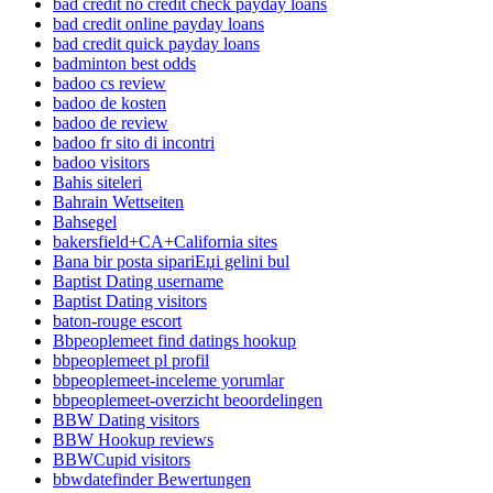
bad credit no credit check payday loans
bad credit online payday loans
bad credit quick payday loans
badminton best odds
badoo cs review
badoo de kosten
badoo de review
badoo fr sito di incontri
badoo visitors
Bahis siteleri
Bahrain Wettseiten
Bahsegel
bakersfield+CA+California sites
Bana bir posta sipariЕџi gelini bul
Baptist Dating username
Baptist Dating visitors
baton-rouge escort
Bbpeoplemeet find datings hookup
bbpeoplemeet pl profil
bbpeoplemeet-inceleme yorumlar
bbpeoplemeet-overzicht beoordelingen
BBW Dating visitors
BBW Hookup reviews
BBWCupid visitors
bbwdatefinder Bewertungen