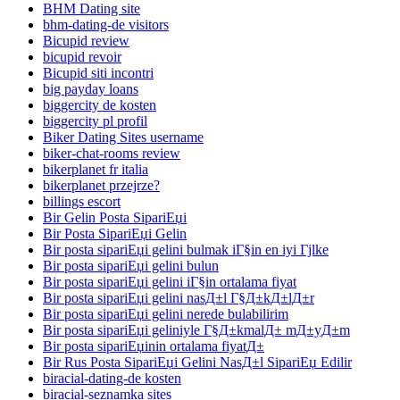
BHM Dating site
bhm-dating-de visitors
Bicupid review
bicupid revoir
Bicupid siti incontri
big payday loans
biggercity de kosten
biggercity pl profil
Biker Dating Sites username
biker-chat-rooms review
bikerplanet fr italia
bikerplanet przejrze?
billings escort
Bir Gelin Posta SipariЕџi
Bir Posta SipariЕџi Gelin
Bir posta sipariЕџi gelini bulmak iГ§in en iyi Гјlke
Bir posta sipariЕџi gelini bulun
Bir posta sipariЕџi gelini iГ§in ortalama fiyat
Bir posta sipariЕџi gelini nasД±l Г§Д±kД±lД±r
Bir posta sipariЕџi gelini nerede bulabilirim
Bir posta sipariЕџi geliniyle Г§Д±kmalД± mД±yД±m
Bir posta sipariЕџinin ortalama fiyatД±
Bir Rus Posta SipariЕџi Gelini NasД±l SipariЕџ Edilir
biracial-dating-de kosten
biracial-seznamka sites