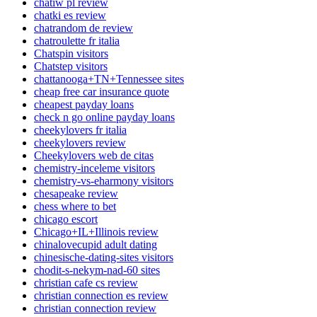
chatiw pl review
chatki es review
chatrandom de review
chatroulette fr italia
Chatspin visitors
Chatstep visitors
chattanooga+TN+Tennessee sites
cheap free car insurance quote
cheapest payday loans
check n go online payday loans
cheekylovers fr italia
cheekylovers review
Cheekylovers web de citas
chemistry-inceleme visitors
chemistry-vs-eharmony visitors
chesapeake review
chess where to bet
chicago escort
Chicago+IL+Illinois review
chinalovecupid adult dating
chinesische-dating-sites visitors
chodit-s-nekym-nad-60 sites
christian cafe cs review
christian connection es review
christian connection review