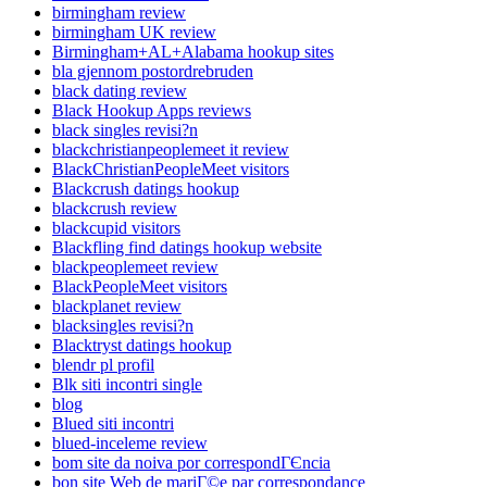
birmingham review
birmingham UK review
Birmingham+AL+Alabama hookup sites
bla gjennom postordrebruden
black dating review
Black Hookup Apps reviews
black singles revisi?n
blackchristianpeoplemeet it review
BlackChristianPeopleMeet visitors
Blackcrush datings hookup
blackcrush review
blackcupid visitors
Blackfling find datings hookup website
blackpeoplemeet review
BlackPeopleMeet visitors
blackplanet review
blacksingles revisi?n
Blacktryst datings hookup
blendr pl profil
Blk siti incontri single
blog
Blued siti incontri
blued-inceleme review
bom site da noiva por correspondГЄncia
bon site Web de mariГ©e par correspondance