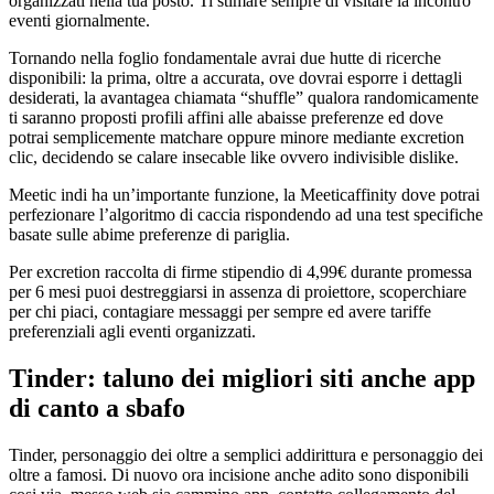
organizzati nella tua posto. Ti stimare sempre di visitare la incontro
eventi giornalmente.
Tornando nella foglio fondamentale avrai due hutte di ricerche
disponibili: la prima, oltre a accurata, ove dovrai esporre i dettagli
desiderati, la avantagea chiamata “shuffle” qualora randomicamente
ti saranno proposti profili affini alle abaisse preferenze ed dove
potrai semplicemente matchare oppure minore mediante excretion
clic, decidendo se calare insecable like ovvero indivisible dislike.
Meetic indi ha un’importante funzione, la Meeticaffinity dove potrai
perfezionare l’algoritmo di caccia rispondendo ad una test specifiche
basate sulle abime preferenze di pariglia.
Per excretion raccolta di firme stipendio di 4,99€ durante promessa
per 6 mesi puoi destreggiarsi in assenza di proiettore, scoperchiare
per chi piaci, contagiare messaggi per sempre ed avere tariffe
preferenziali agli eventi organizzati.
Tinder: taluno dei migliori siti anche app
di canto a sbafo
Tinder, personaggio dei oltre a semplici addirittura e personaggio dei
oltre a famosi. Di nuovo ora incisione anche adito sono disponibili