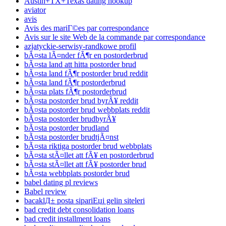
Austin+TX+Texas dating hookup
aviator
avis
Avis des mariГ©es par correspondance
Avis sur le site Web de la commande par correspondance
azjatyckie-serwisy-randkowe profil
bÃ¤sta lÃ¤nder fÃ¶r en postorderbrud
bÃ¤sta land att hitta postorder brud
bÃ¤sta land fÃ¶r postorder brud reddit
bÃ¤sta land fÃ¶r postorderbrud
bÃ¤sta plats fÃ¶r postorderbrud
bÃ¤sta postorder brud byrÃ¥ reddit
bÃ¤sta postorder brud webbplats reddit
bÃ¤sta postorder brudbyrÃ¥
bÃ¤sta postorder brudland
bÃ¤sta postorder brudtjÃ¤nst
bÃ¤sta riktiga postorder brud webbplats
bÃ¤sta stÃ¤llet att fÃ¥ en postorderbrud
bÃ¤sta stÃ¤llet att fÃ¥ postorder brud
bÃ¤sta webbplats postorder brud
babel dating pl reviews
Babel review
bacaklД± posta sipariЕџi gelin siteleri
bad credit debt consolidation loans
bad credit installment loans