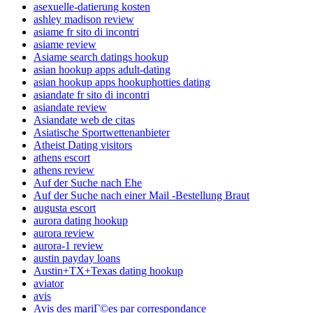
asexuelle-datierung kosten
ashley madison review
asiame fr sito di incontri
asiame review
Asiame search datings hookup
asian hookup apps adult-dating
asian hookup apps hookuphotties dating
asiandate fr sito di incontri
asiandate review
Asiandate web de citas
Asiatische Sportwettenanbieter
Atheist Dating visitors
athens escort
athens review
Auf der Suche nach Ehe
Auf der Suche nach einer Mail -Bestellung Braut
augusta escort
aurora dating hookup
aurora review
aurora-1 review
austin payday loans
Austin+TX+Texas dating hookup
aviator
avis
Avis des mariГ©es par correspondance