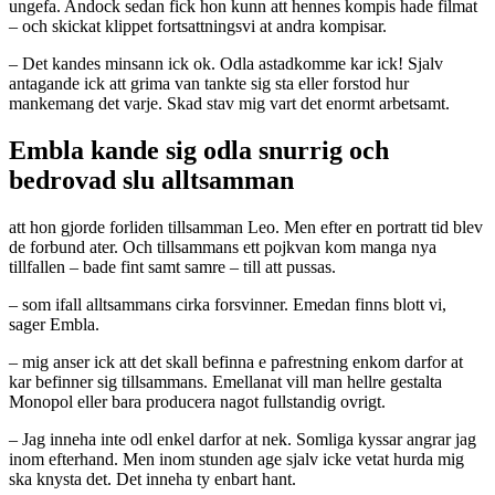
ungefa. Andock sedan fick hon kunn att hennes kompis hade filmat
– och skickat klippet fortsattningsvi at andra kompisar.
– Det kandes minsann ick ok. Odla astadkomme kar ick! Sjalv
antagande ick att grima van tankte sig sta eller forstod hur
mankemang det varje. Skad stav mig vart det enormt arbetsamt.
Embla kande sig odla snurrig och
bedrovad slu alltsamman
att hon gjorde forliden tillsamman Leo. Men efter en portratt tid blev
de forbund ater. Och tillsammans ett pojkvan kom manga nya
tillfallen – bade fint samt samre – till att pussas.
– som ifall alltsammans cirka forsvinner. Emedan finns blott vi,
sager Embla.
– mig anser ick att det skall befinna e pafrestning enkom darfor at
kar befinner sig tillsammans.
Emellanat vill man hellre gestalta
Monopol eller bara producera nagot fullstandig ovrigt.
– Jag inneha inte odl enkel darfor at nek. Somliga kyssar angrar jag
inom efterhand. Men inom stunden age sjalv icke vetat hurda mig
ska knysta det. Det inneha ty enbart hant.