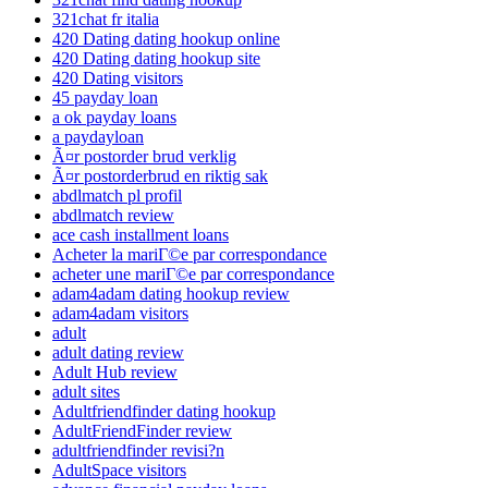
321chat fr italia
420 Dating dating hookup online
420 Dating dating hookup site
420 Dating visitors
45 payday loan
a ok payday loans
a paydayloan
Ã¤r postorder brud verklig
Ã¤r postorderbrud en riktig sak
abdlmatch pl profil
abdlmatch review
ace cash installment loans
Acheter la mariГ©e par correspondance
acheter une mariГ©e par correspondance
adam4adam dating hookup review
adam4adam visitors
adult
adult dating review
Adult Hub review
adult sites
Adultfriendfinder dating hookup
AdultFriendFinder review
adultfriendfinder revisi?n
AdultSpace visitors