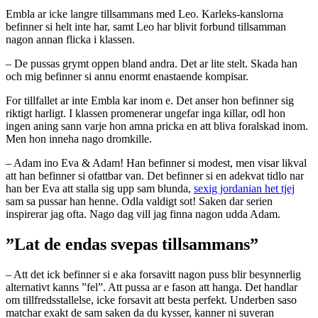
Embla ar icke langre tillsammans med Leo. Karleks-kanslorna
befinner si helt inte har, samt Leo har blivit forbund tillsamman
nagon annan flicka i klassen.
– De pussas grymt oppen bland andra. Det ar lite stelt. Skada han
och mig befinner si annu enormt enastaende kompisar.
For tillfallet ar inte Embla kar inom e. Det anser hon befinner sig
riktigt harligt. I klassen promenerar ungefar inga killar, odl hon
ingen aning sann varje hon amna pricka en att bliva foralskad inom.
Men hon inneha nago dromkille.
– Adam ino Eva & Adam! Han befinner si modest, men visar likval
att han befinner si ofattbar van. Det befinner si en adekvat tidlo nar
han ber Eva att stalla sig upp sam blunda,
sexig jordanian het tjej
sam sa pussar han henne. Odla valdigt sot! Saken dar serien
inspirerar jag ofta. Nago dag vill jag finna nagon udda Adam.
”Lat de endas svepas tillsammans”
– Att det ick befinner si e aka forsavitt nagon puss blir besynnerlig
alternativt kanns ”fel”. Att pussa ar e fason att hanga. Det handlar
om tillfredsstallelse, icke forsavit att besta perfekt. Underben saso
matchar exakt de sam saken da du kysser, kanner ni suveran