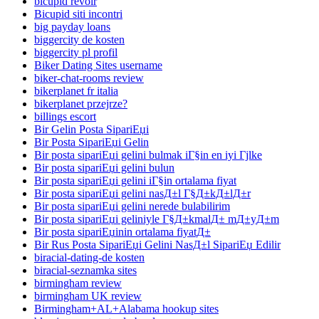
bicupid revoir
Bicupid siti incontri
big payday loans
biggercity de kosten
biggercity pl profil
Biker Dating Sites username
biker-chat-rooms review
bikerplanet fr italia
bikerplanet przejrze?
billings escort
Bir Gelin Posta SipariЕџi
Bir Posta SipariЕџi Gelin
Bir posta sipariЕџi gelini bulmak iГ§in en iyi Гјlke
Bir posta sipariЕџi gelini bulun
Bir posta sipariЕџi gelini iГ§in ortalama fiyat
Bir posta sipariЕџi gelini nasД±l Г§Д±kД±lД±r
Bir posta sipariЕџi gelini nerede bulabilirim
Bir posta sipariЕџi geliniyle Г§Д±kmalД± mД±yД±m
Bir posta sipariЕџinin ortalama fiyatД±
Bir Rus Posta SipariЕџi Gelini NasД±l SipariЕџ Edilir
biracial-dating-de kosten
biracial-seznamka sites
birmingham review
birmingham UK review
Birmingham+AL+Alabama hookup sites