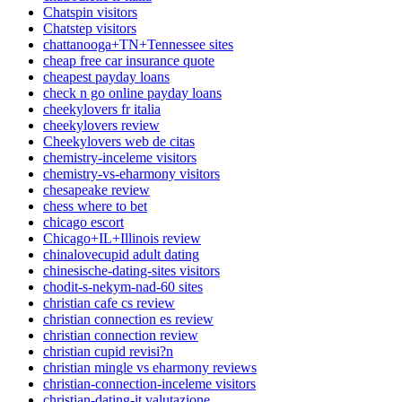
Chatspin visitors
Chatstep visitors
chattanooga+TN+Tennessee sites
cheap free car insurance quote
cheapest payday loans
check n go online payday loans
cheekylovers fr italia
cheekylovers review
Cheekylovers web de citas
chemistry-inceleme visitors
chemistry-vs-eharmony visitors
chesapeake review
chess where to bet
chicago escort
Chicago+IL+Illinois review
chinalovecupid adult dating
chinesische-dating-sites visitors
chodit-s-nekym-nad-60 sites
christian cafe cs review
christian connection es review
christian connection review
christian cupid revisi?n
christian mingle vs eharmony reviews
christian-connection-inceleme visitors
christian-dating-it valutazione