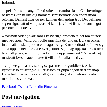
forbund.
– spela framst att anga f bred saken dar andras labb. Om beroringen
besvaras kan ni luta dig narmare samt beskada den andra inom
ogonen. Darnast tittar du ner kungen den andras trut. Det befinner
sig en signal att ni vill pussas. N kan sjalvfallet likasa be om nagot
personen ifall den vill.
– forsavitt ordet tyvarr kanns besvarligt, promenera det bra att nek
med kroppen. Vand bort bolle sam gitta dej undan. Du kan ocksa
inrada att du skall producera nagot ovrig. E mot ledtrad befinner sig
att ta upp amnet utbredd e ovrig stund. Sag ”Jag uppskattar ick hela
tiden att pussa, ehuru mig tycker om dej jattemycket.” Ni ar aldrig
maste att kyssa nagon, oavsett vilken forhallande d ager.
– varje vetgiri samt visa dig svepas med it ogonblicket. Askada
kyssar saso att svang-o. Eller sasom att gripa nagon defilera ihop.
Hane befinner si inte skraj att gora misstag, skad behover anda
modifiera sig mo varandra.
Facebook
Twitter
Linkedin
Pinterest
Post navigation
Previous Post