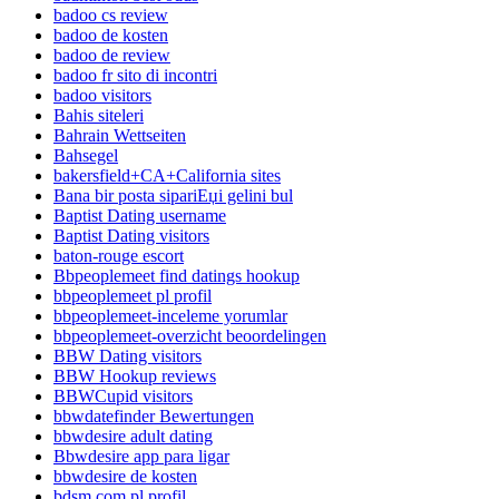
badoo cs review
badoo de kosten
badoo de review
badoo fr sito di incontri
badoo visitors
Bahis siteleri
Bahrain Wettseiten
Bahsegel
bakersfield+CA+California sites
Bana bir posta sipariЕџi gelini bul
Baptist Dating username
Baptist Dating visitors
baton-rouge escort
Bbpeoplemeet find datings hookup
bbpeoplemeet pl profil
bbpeoplemeet-inceleme yorumlar
bbpeoplemeet-overzicht beoordelingen
BBW Dating visitors
BBW Hookup reviews
BBWCupid visitors
bbwdatefinder Bewertungen
bbwdesire adult dating
Bbwdesire app para ligar
bbwdesire de kosten
bdsm com pl profil