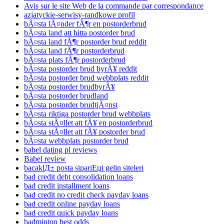
Avis sur le site Web de la commande par correspondance
azjatyckie-serwisy-randkowe profil
bÃ¤sta lÃ¤nder fÃ¶r en postorderbrud
bÃ¤sta land att hitta postorder brud
bÃ¤sta land fÃ¶r postorder brud reddit
bÃ¤sta land fÃ¶r postorderbrud
bÃ¤sta plats fÃ¶r postorderbrud
bÃ¤sta postorder brud byrÃ¥ reddit
bÃ¤sta postorder brud webbplats reddit
bÃ¤sta postorder brudbyrÃ¥
bÃ¤sta postorder brudland
bÃ¤sta postorder brudtjÃ¤nst
bÃ¤sta riktiga postorder brud webbplats
bÃ¤sta stÃ¤llet att fÃ¥ en postorderbrud
bÃ¤sta stÃ¤llet att fÃ¥ postorder brud
bÃ¤sta webbplats postorder brud
babel dating pl reviews
Babel review
bacaklД± posta sipariЕџi gelin siteleri
bad credit debt consolidation loans
bad credit installment loans
bad credit no credit check payday loans
bad credit online payday loans
bad credit quick payday loans
badminton best odds