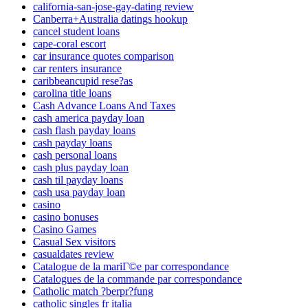
california-san-jose-gay-dating review
Canberra+Australia datings hookup
cancel student loans
cape-coral escort
car insurance quotes comparison
car renters insurance
caribbeancupid rese?as
carolina title loans
Cash Advance Loans And Taxes
cash america payday loan
cash flash payday loans
cash payday loans
cash personal loans
cash plus payday loan
cash til payday loans
cash usa payday loan
casino
casino bonuses
Casino Games
Casual Sex visitors
casualdates review
Catalogue de la mariГ©e par correspondance
Catalogues de la commande par correspondance
Catholic match ?berpr?fung
catholic singles fr italia