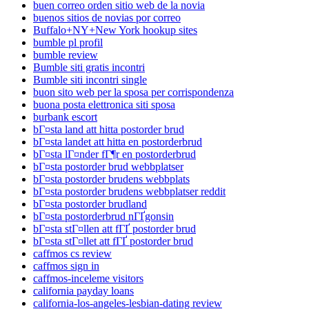
buen correo orden sitio web de la novia
buenos sitios de novias por correo
Buffalo+NY+New York hookup sites
bumble pl profil
bumble review
Bumble siti gratis incontri
Bumble siti incontri single
buon sito web per la sposa per corrispondenza
buona posta elettronica siti sposa
burbank escort
bГ¤sta land att hitta postorder brud
bГ¤sta landet att hitta en postorderbrud
bГ¤sta lГ¤nder fГ¶r en postorderbrud
bГ¤sta postorder brud webbplatser
bГ¤sta postorder brudens webbplats
bГ¤sta postorder brudens webbplatser reddit
bГ¤sta postorder brudland
bГ¤sta postorderbrud nГҐgonsin
bГ¤sta stГ¤llen att fГҐ postorder brud
bГ¤sta stГ¤llet att fГҐ postorder brud
caffmos cs review
caffmos sign in
caffmos-inceleme visitors
california payday loans
california-los-angeles-lesbian-dating review