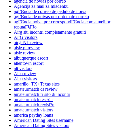
agencia de novias por correo
Agencija za mail za mladenku
agГЄncia de correio de pedido de noiva
agГЄncia de noivas por ordem de correio
agГЄncia noiva por correspondГЄncia com a melhor
reputaГ§ГЈo
Airg siti incontri completamente gratuiti
AirG visitors
airg_NL review
aisle pl review
aisle review
albuquerque escort
allentown escort
alt visitors
Alua review
Alua visitors
amarillo+TX+Texas sites
amateurmatch cs review
amateurmatch fr sito di incontri
amateurmatch rese?as
amateurmatch revisi?n
amateurmatch visitors
america payday loans
American Dating Sites username
American Dating Sites visitors