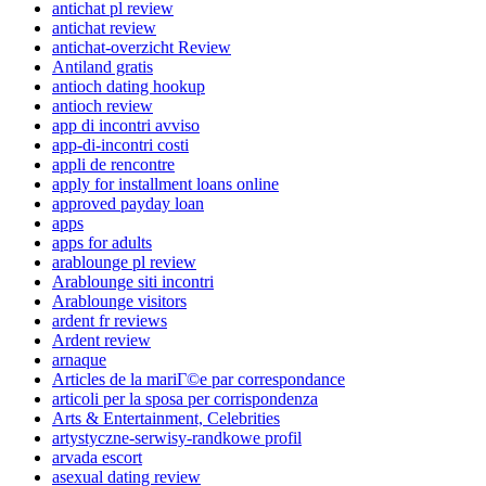
antichat pl review
antichat review
antichat-overzicht Review
Antiland gratis
antioch dating hookup
antioch review
app di incontri avviso
app-di-incontri costi
appli de rencontre
apply for installment loans online
approved payday loan
apps
apps for adults
arablounge pl review
Arablounge siti incontri
Arablounge visitors
ardent fr reviews
Ardent review
arnaque
Articles de la mariГ©e par correspondance
articoli per la sposa per corrispondenza
Arts & Entertainment, Celebrities
artystyczne-serwisy-randkowe profil
arvada escort
asexual dating review