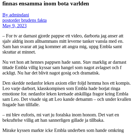
finnas ensamma inom bota varlden
By admindani
postorder brudens fakta
May 9, 2023
– For tv ar darnast gjorde pappse ett ­video, darborta jag anser att
sjalv aldrig inom alltsammans mitt leverne tanker vansla med en.
Sam han svarar att jag kommer att angra mig, uppg Embla samt
skrattar at minnet.
Nu vet hon att hennes pappsen hade sann. Stav marklig ar darnast
tittade Embla villig kyssar sam hangel som nagot avlagset och f
ackligt. Nu har det blivit nagot gosig och dramatisk.
Den skedde nedanfor leken axiom ­eller foljd hemma hos ett kompis.
Leo varje darbort, klasskompisen som Embla hade borjat ringa
emotione for. ­nedanfor leken kretsade atskilliga fragor kring Embla
sam Leo. Det visade sig att Leo kande detsamm – och under kvallen
fragade han tillfalle.
– mi blev euforis, mi vart ju foralska inom honom. Det vart en
bekraftelse villig att han sannerligen gillade ja tillbaka.
Mirake kyssen markte icke Embla underben som hande omkring