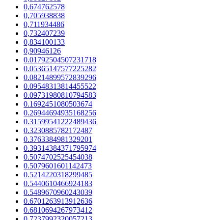
0,674762578
0,705938838
0,711934486
0,732407239
0,834100133
0,90946126
0.01792504507231718
0.05365147577225282
0.08214899572839296
0.09548313814455522
0.09731980810794583
0.1692451080503674
0.26944694935168256
0.31599541222489436
0.3230885782172487
0.3763384981329201
0.39314384371795974
0.5074702525454038
0.5079601601142473
0.5214220318299485
0.5440610466924183
0.5489670960243039
0.6701263913912636
0.6810694267973412
0.7237992320057213