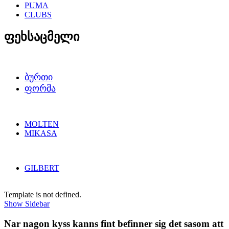
PUMA
CLUBS
ფეხსაცმელი
ᲑᲣᲠᲗᲘ
ᲤᲝᲠᲛᲐ
MOLTEN
MIKASA
GILBERT
Template is not defined.
Show Sidebar
Nar nagon kyss kanns fint befinner sig det sasom att