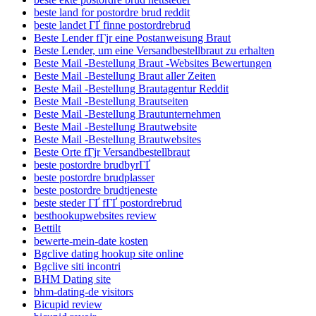
beste land for postordre brud reddit
beste landet ГҐ finne postordrebrud
Beste Lender fГјr eine Postanweisung Braut
Beste Lender, um eine Versandbestellbraut zu erhalten
Beste Mail -Bestellung Braut -Websites Bewertungen
Beste Mail -Bestellung Braut aller Zeiten
Beste Mail -Bestellung Brautagentur Reddit
Beste Mail -Bestellung Brautseiten
Beste Mail -Bestellung Brautunternehmen
Beste Mail -Bestellung Brautwebsite
Beste Mail -Bestellung Brautwebsites
Beste Orte fГјr Versandbestellbraut
beste postordre brudbyrГҐ
beste postordre brudplasser
beste postordre brudtjeneste
beste steder ГҐ fГҐ postordrebrud
besthookupwebsites review
Bettilt
bewerte-mein-date kosten
Bgclive dating hookup site online
Bgclive siti incontri
BHM Dating site
bhm-dating-de visitors
Bicupid review