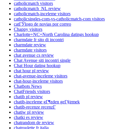
catholicmatch visitors
catholicmatch_NL review
catholicmatch-inceleme visitors
catholicsingles-com-vs-catholicmatch-com visitors
catГЎlogo de novias por correo
Chappy visitors
Charlotte+NC+North Carolina datings hookup
charmdate fr sito di incontri
charmdate review
charmdate visitors
chat avenue cs review
Chat Avenue siti incontri single
Chat Hour dating hookup
chat hour pl review
chat-avenue-inceleme visitors
chat-hour-inceleme visitors
Chatbots News
ChatFriends visitors
chatib pl review
chatib-inceleme gГ¶zden geГ§irmek
chatib-recenze recenzГ­
chatiw pl review
chatki es review
chatrandom de review
chatroulette fr italia