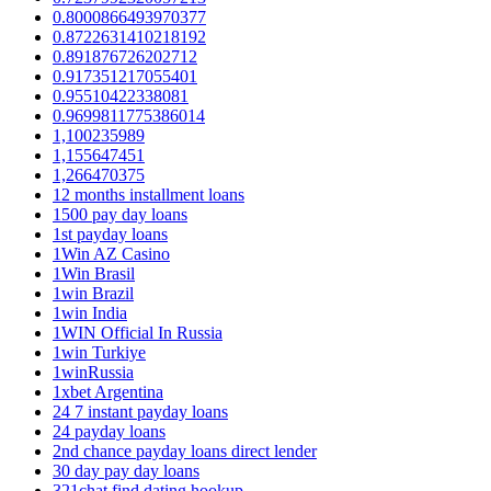
0.8000866493970377
0.8722631410218192
0.891876726202712
0.917351217055401
0.95510422338081
0.9699811775386014
1,100235989
1,155647451
1,266470375
12 months installment loans
1500 pay day loans
1st payday loans
1Win AZ Casino
1Win Brasil
1win Brazil
1win India
1WIN Official In Russia
1win Turkiye
1winRussia
1xbet Argentina
24 7 instant payday loans
24 payday loans
2nd chance payday loans direct lender
30 day pay day loans
321chat find dating hookup