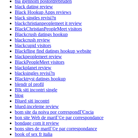
bla gjennom postordrebruden
black dating review
Black Hookup Apps reviews
black singles revisi?n
blackchristianpeoplemeet it review
BlackChristianPeopleMeet visitors
Blackcrush datings hookup
blackcrush review
blackcupid visitors
Blackfling find datings hookup website
blackpeoplemeet review
BlackPeopleMeet visitors
blackplanet review
blacksingles revisi?n
Blacktryst datings hookup
blendr pl profil
Blk siti incontri single
blog
Blued siti incontri
blued-inceleme review
bom site da noiva por correspondГЄncia
bon site Web de mariГ©e par correspondance
bondage com it review
bons sites de mariГ©e par correspondance
book of sex fr italia