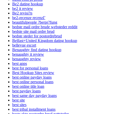
Be2 dating hookup
be2 it review
Be2 revisi?n
be2-recenze recenzГ­
beautifulpeople ?berpr?fung
bedste mail ordre brude websteder reddit
bedste site mail ordre brud
bedste steder for postordrebrud
Belfast+United Kingdom dating hookup
bellevue escort
Benaughty find dating hookup
benaughty it review
benaughty review
best apps
best for personal loans
Best Hookup Sites review
best online payday loans
best online personal loans
best online title loan
best payday loans
best same day payday loans
best site
best sites
best tribal installment loans
beste ekte postordre brud nettsteder