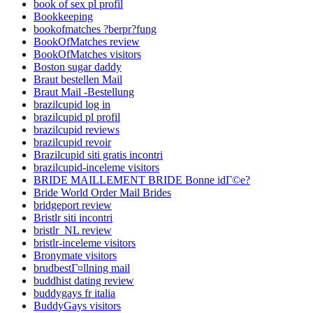
book of sex pl profil
Bookkeeping
bookofmatches ?berpr?fung
BookOfMatches review
BookOfMatches visitors
Boston sugar daddy
Braut bestellen Mail
Braut Mail -Bestellung
brazilcupid log in
brazilcupid pl profil
brazilcupid reviews
brazilcupid revoir
Brazilcupid siti gratis incontri
brazilcupid-inceleme visitors
BRIDE MAILLEMENT BRIDE Bonne idГ©e?
Bride World Order Mail Brides
bridgeport review
Bristlr siti incontri
bristlr_NL review
bristlr-inceleme visitors
Bronymate visitors
brudbestГ¤llning mail
buddhist dating review
buddygays fr italia
BuddyGays visitors