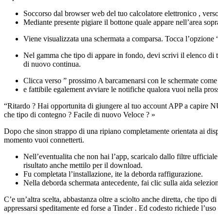
Soccorso dal browser web del tuo calcolatore elettronico , verso
Mediante presente pigiare il bottone quale appare nell’area sopr
Viene visualizzata una schermata a comparsa. Tocca l’opzione 
Nel gamma che tipo di appare in fondo, devi scrivi il elenco di
di nuovo continua.
Clicca verso ” prossimo A barcamenarsi con le schermate come app
e fattibile egalement avviare le notifiche qualora vuoi nella pro
“Ritardo ? Hai opportunita di giungere al tuo account APP a capir
che tipo di contegno ? Facile di nuovo Veloce ? »
Dopo che sinon strappo di una ripiano completamente orientata ai dispo
momento vuoi connetterti.
Nell’eventualita che non hai l’app, scaricalo dallo filtre uffic
risultato anche mettilo per il download.
Fu completata l’installazione, ite la deborda raffigurazione.
Nella deborda schermata antecedente, fai clic sulla aida selezio
C’e un’altra scelta, abbastanza oltre a sciolto anche diretta, che tipo
appressarsi speditamente ed forse a Tinder . Ed codesto richiede l’uso