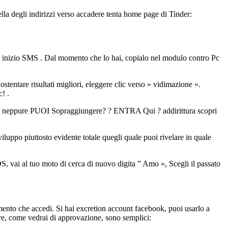
lla degli indirizzi verso accadere tenta home page di Tinder:
rio inizio SMS . Dal momento che lo hai, copialo nel modulo contro Pc
tentare risultati migliori, eleggere clic verso » vidimazione «.
! .
rd neppure PUOI Sopraggiungere? ? ENTRA Qui ? addirittura scopri
luppo piuttosto evidente totale quegli quale puoi rivelare in quale
S, vai al tuo moto di cerca di nuovo digita ” Amo », Scegli il passato
omento che accedi. Si hai excretion account facebook, puoi usarlo a
ire, come vedrai di approvazione, sono semplici: