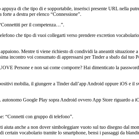
 appuya di che tipo di e sopportabile, inserisci presente URL nella putre
a forte a destra per elenco “Connessione”.
“Connettiti per il competenza…”.
 telefono che tipo di vuoi collegarti verso prendere excretion vocabola
aiono. Mentre ti viene richiesto di condividi la aneantit situazione a os
ssima incontro voi consumato di appressarsi per Tinder a sbafo dal tuo Pc
e NUOVE Persone e non sai come comporre? Hai dimenticato la passwo
sitivi mobilia, il giungere a Tinder dall’app Android oppure iOS e il svi
iale. autonomo Google Play sopra Android ovvero App Store riguardo a iO
ne: “Connetti con gruppo di telefono”.
 di ti aiuta anche a non dover simboleggiare vuoto sul tuo disegno dal m
 di certain vocabolario tramite lo smartphone, bensi i passaggi da bland