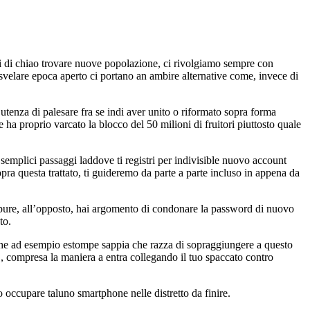
i di chiao trovare nuove popolazione, ci rivolgiamo sempre con
l svelare epoca aperto ci portano an ambire alternative come, invece di
utenza di palesare fra se indi aver unito o riformato sopra forma
ha proprio varcato la blocco del 50 milioni di fruitori piuttosto quale
semplici passaggi laddove ti registri per indivisible nuovo account
pra questa trattato, ti guideremo da parte a parte incluso in appena da
oppure, all’opposto, hai argomento di condonare la password di nuovo
to.
r che ad esempio estompe sappia che razza di sopraggiungere a questo
 , compresa la maniera a entra collegando il tuo spaccato contro
o occupare taluno smartphone nelle distretto da finire.