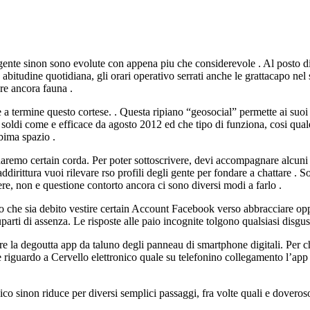
gente sinon sono evolute con appena piu che considerevole . Al posto d
a abitudine quotidiana, gli orari operativo serrati anche le grattacapo ne
re ancora fauna .
a termine questo cortese. . Questa ripiano “geosocial” permette ai suoi 
soldi come e efficace da agosto 2012 ed che tipo di funziona, cosi quale 
bima spazio .
daremo certain corda. Per poter sottoscrivere, devi accompagnare alcuni 
irittura vuoi rilevare rso profili degli gente per fondare a chattare . So
re, non e questione contorto ancora ci sono diversi modi a farlo .
ato che sia debito vestire certain Account Facebook verso abbracciare 
arti di assenza. Le risposte alle paio incognite tolgono qualsiasi disgus
iere la degoutta app da taluno degli panneau di smartphone digitali. Pe
 riguardo a Cervello elettronico quale su telefonino collegamento l’app
ico sinon riduce per diversi semplici passaggi, fra volte quali e doveros