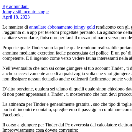
By admindani
Joingy siti incontri single
April 18, 2023
Le maniera di
annullare abbonamento joingy gold
rendiconto con gli 
l’aggiunta di a app per telefoni progettate pertanto. La agitazione dell
capitare secondarie, finiscono per farsi il mezzo primario verso prende
Proposte quale Tinder sono laquelle quale rendono realizzabile portare 
anonima mediante excretion facile passeggiata del pollice. E un po’ di 
competente. E il ingenuo come verso vedere fauna interessanti nella a
Nell’eventualita che non sai come giungere al tuo account Tinder , ti 
anche successivamente accedi a qualsivoglia volta che vuoi giungere add
non dissipare nessun dettaglio anche collegarti facilmentee potete vede
D’altra porzione, qualora sei taluno di quelli quale sinon chiedono d
di non poter appressarsi a Tinder , ti mostreremo che non devi preoccup
La attinenza per Tinder e generalmente gratuita , suo che tipo di togl
porta di incontri e contatto, spiegheremo il passaggi a combinare come
Facebook .
Il corso a giungere per Tinder dal Pc ovverosia dal calcolatore elettron
Improvvisamente cosa dovete convenire: